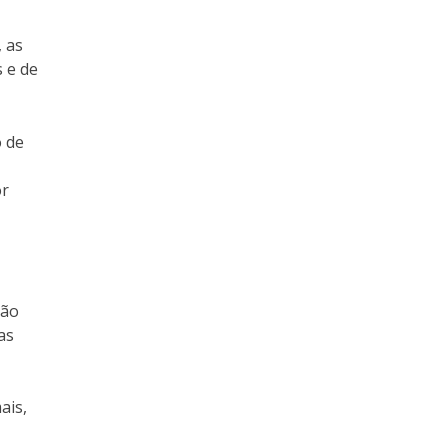
, as
 e de
o de
or
ção
as
ais,