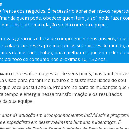
s
à frente dos negócios. É necessário aprender novos repertó
o “manda quem pode, obedece quem tem juízo” pode fazer c
s em construir uma relação sólida com sua equipe.
as novas gerações e busque compreender seus anseios, seus
s colaboradores e aprenda com as suas visões de mundo, a
 rumos do mercado. Então, nada melhor do que entender o qu
incipal foco de consumo nos próximos 10, 15 anos.
ixam dos desafios na gestão de seus times, mas também ve
a visão para garantir o futuro e a sustentabilidade do seu
s que você possui agora. Prepare-se para as mudanças que 
sta tempo e energia nessa transformação e os resultados
e da sua equipe.
13 anos de atuação em acompanhamentos individuais e program
 é especialista em desenvolvimento humano e lideranças. É
istas)
Jovem do Espírito Santo; fundador da Dasein Academia d