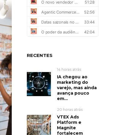
RECENTES
14 horas atrás
IA chegou ao
marketing do
varejo, mas ainda
avança pouco
em...
20 horas atrás
VTEX Ads
Platform e
Magnite
fortalecem