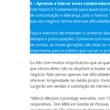
5 – Aprenda a liderar esses colaboradore
Este tópico é fundamental para quem está 
de comunicação e liderança, pois o famos
que seu negócio tenha diversas dificuldade
Faça o exercício de entender o universo d
desejos e preocupações. Converse com esse
de contas, as novas gerações vão ditar os
importante para o público que vai ser o pr
Eu lido com muitos empresários que se que
que vários deles não se dispõem a mudar su
negócio. Não pense apenas nas dificuldade
oferecer longevidade no médio prazo. Invi
surgirão em vendas e satisfação do cliente 
*Márcio Merçoni é psicólogo executivo, com 
corporativos. Tem MBA em Gestão de Pessoas e
coordenador da CDL
(Câmara de Dirigentes Loj