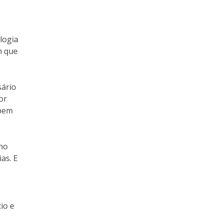
logia
m que
sário
or
abem
 no
as. E
io e