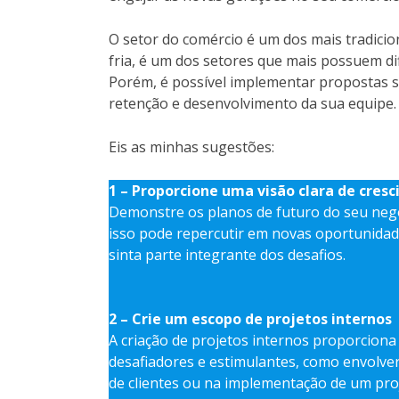
O setor do comércio é um dos mais tradici
fria, é um dos setores que mais possuem di
Porém, é possível implementar propostas s
retenção e desenvolvimento da sua equipe.
Eis as minhas sugestões:
1 – Proporcione uma visão clara de cres
Demonstre os planos de futuro do seu neg
isso pode repercutir em novas oportunidad
sinta parte integrante dos desafios.
2 – Crie um escopo de projetos internos
A criação de projetos internos proporciona
desafiadores e estimulantes, como envolve
de clientes ou na implementação de um proj