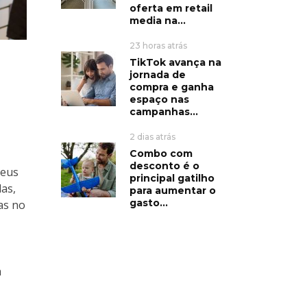
oferta em retail
media na...
23 horas atrás
TikTok avança na
jornada de
compra e ganha
espaço nas
campanhas...
2 dias atrás
Combo com
desconto é o
seus
principal gatilho
as,
para aumentar o
gasto...
as no
m