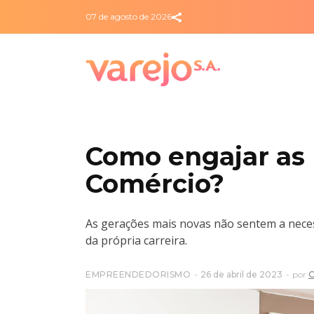
07 de agosto de 2026
Como engajar as 
Comércio?
As gerações mais novas não sentem a nece
da própria carreira.
EMPREENDEDORISMO
26 de abril de 2023
por
C