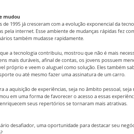
de mudou
is de 1995 já cresceram com a evolução exponencial da tecno
 pela internet. Esse ambiente de mudanças rápidas fez co
cenários também mudasse rapidamente.
e, que a tecnologia contribuiu, mostrou que não é mais neces
ens mais duráveis, afinal de contas, os jovens possuem men
óvel próprio e veem o aluguel como solução. Eles também s
nsporte ou até mesmo fazer uma assinatura de um carro.
a a aquisição de experiências, seja no âmbito pessoal, seja
rmou em uma forma de favorecer o acesso a essas experiênci
enriquecem seus repertórios se tornaram mais atrativas.
ário desafiador, uma oportunidade para destacar seu negóc
o?