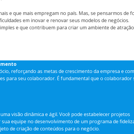
onais e que mais empregam no país. Mas, se pensarmos de 
ficuldades em inovar e renovar seus modelos de negócios.
imples e que contribuem para criar um ambiente de atração
cimento
ócio, reforçando as metas de crescimento da empresa e co
es para seu colaborador. É fundamental que o colaborador 
 uma visão dinâmica e ágil. Você pode estabelecer projetos
r sua equipe no desenvolvimento de um programa de fideliz
eto de criação de conteúdos para o negócio.