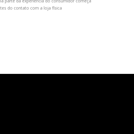
a parte da experiência do consumidor começa
tes do contato com a loja física