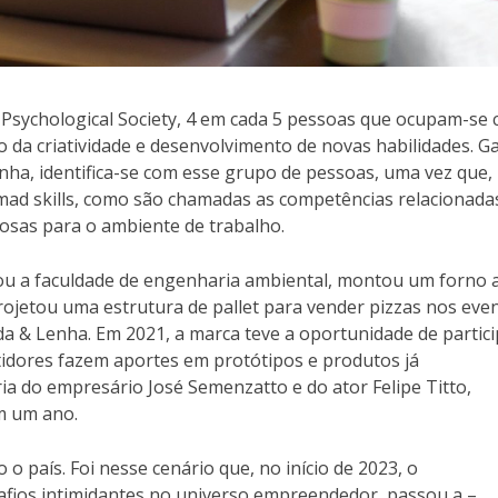
 Psychological Society, 4 em cada 5 pessoas que ocupam-se
o da criatividade e desenvolvimento de novas habilidades. Ga
nha, identifica-se com esse grupo de pessoas, uma vez que,
 mad skills, como são chamadas as competências relacionada
iosas para o ambiente de trabalho.
xou a faculdade de engenharia ambiental, montou um forno 
jetou uma estrutura de pallet para vender pizzas nos eve
rda & Lenha. Em 2021, a marca teve a oportunidade de partic
idores fazem aportes em protótipos e produtos já
ia do empresário José Semenzatto e do ator Felipe Titto,
m um ano.
o país. Foi nesse cenário que, no início de 2023, o
fios intimidantes no universo empreendedor, passou a –