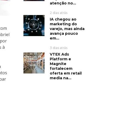
atenção no...
2 dias atrás
IA chegou ao
marketing do
 com
varejo, mas ainda
avança pouco
briel
em...
 por
s à
3 dias atrás
VTEX Ads
Platform e
Magnite
a
fortalecem
ntos
oferta em retail
media na...
ipar