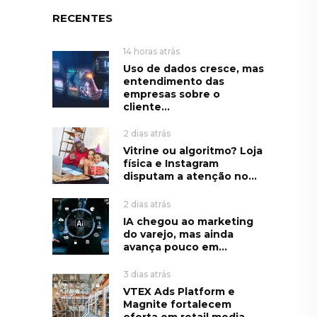
RECENTES
14 horas atrás
Uso de dados cresce, mas
entendimento das
empresas sobre o
cliente...
2 dias atrás
Vitrine ou algoritmo? Loja
física e Instagram
disputam a atenção no...
2 dias atrás
IA chegou ao marketing
do varejo, mas ainda
avança pouco em...
3 dias atrás
VTEX Ads Platform e
Magnite fortalecem
oferta em retail media