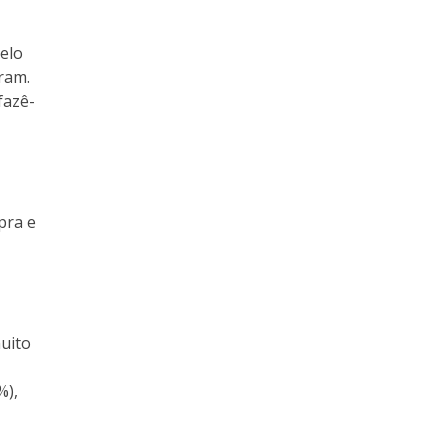
pelo
ram.
fazê-
pra e
muito
%),