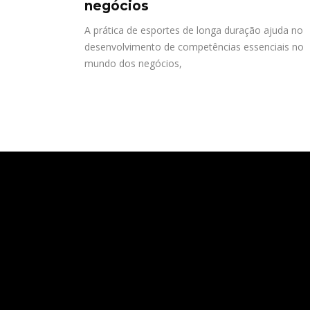
negócios
A prática de esportes de longa duração ajuda no
desenvolvimento de competências essenciais no
mundo dos negócios,