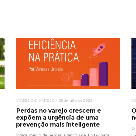
VOZES DO VAREJO
25 de julho de 2026
V
Perdas no varejo crescem e
O
expõem a urgência de uma
n
prevenção mais inteligente
O 
s
Índice médio de perdas avançou de 1,51% para
ve