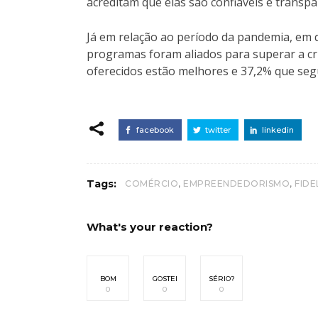
acreditam que elas são confiáveis e transpa
Já em relação ao período da pandemia, em 
programas foram aliados para superar a cri
oferecidos estão melhores e 37,2% que se
facebook
twitter
linkedin
,
,
Tags:
COMÉRCIO
EMPREENDEDORISMO
FIDE
What's your reaction?
BOM
GOSTEI
SÉRIO?
0
0
0