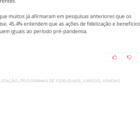
rentes.
que muitos já afirmaram em pesquisas anteriores que os
se, 45,4% entendem que as ações de fidelização e benefício
guem iguais ao período pré-pandemia.
,
,
,
LIZAÇÃO
PROGRAMAS DE FIDELIDADE
VAREJO
VENDAS