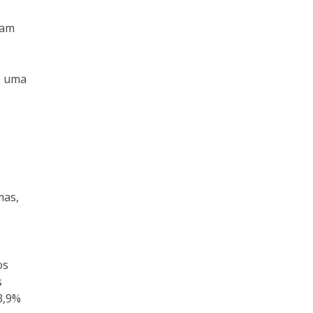
ram
s uma
mas,
os
s
3,9%