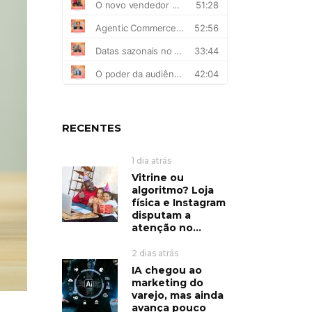
RECENTES
1 dia atrás
Vitrine ou
algoritmo? Loja
física e Instagram
disputam a
atenção no...
2 dias atrás
IA chegou ao
marketing do
varejo, mas ainda
avança pouco