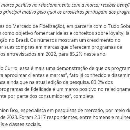
marco positivo no relacionamento com a marca; receber benefí
o principal motivo pelo qual os brasileiros participam dos prog
as do Mercado de Fidelização), em parceria com o Tudo Sob
como objetivo fomentar ideias e conceitos sobre loyalty, la
zação no Brasil. Os números mostram um crescimento no
zar suas compras em marcas que oferecem programas de
dos entrevistados em 2022, para 85,2% neste ano.
aulo Curro, essa é mais uma demonstração de que os progra
ra aproximar clientes e marcas”, fato já conhecido e dissemi
aca ainda que na atual edição da pesquisa, 83,2% dos
programas de fidelidade é um marco positivo no relacionam
te por parte dos consumidores”, completa.
inion Box, especialista em pesquisas de mercado, por meio d
to de 2023. Foram 2.317 respondentes, entre homens e mulhe
s e classes sociais.