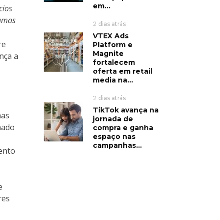
em...
cios
ramas
2 dias atrás
VTEX Ads
re
Platform e
Magnite
nça a
fortalecem
oferta em retail
media na...
2 dias atrás
TikTok avança na
mas
jornada de
nado
compra e ganha
espaço nas
campanhas...
ento
e
res