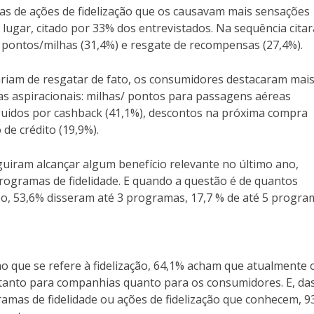
as de ações de fidelização que os causavam mais sensações
 lugar, citado por 33% dos entrevistados. Na sequência cita
 pontos/milhas (31,4%) e resgate de recompensas (27,4%).
ariam de resgatar de fato, os consumidores destacaram mai
s aspiracionais: milhas/ pontos para passagens aéreas
uidos por cashback (41,1%), descontos na próxima compra
 de crédito (19,9%).
uiram alcançar algum benefício relevante no último ano,
ogramas de fidelidade. E quando a questão é de quantos
, 53,6% disseram até 3 programas, 17,7 % de até 5 progra
no que se refere à fidelização, 64,1% acham que atualmente 
 tanto para companhias quanto para os consumidores. E, da
amas de fidelidade ou ações de fidelização que conhecem, 9