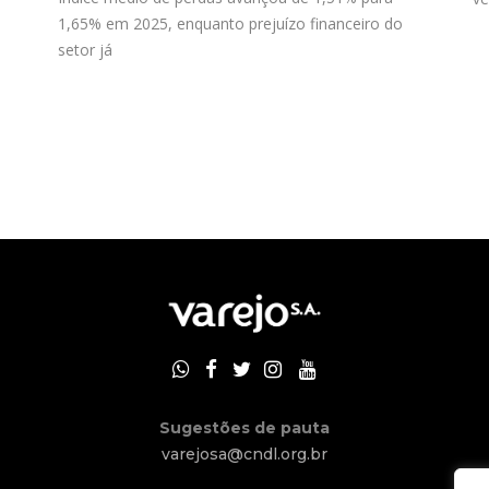
1,65% em 2025, enquanto prejuízo financeiro do
setor já
Sugestões de pauta
varejosa@cndl.org.br