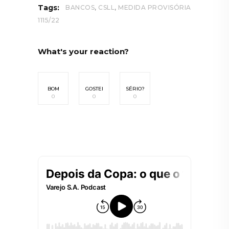
,
,
Tags:
BANCOS
CSLL
MEDIDA PROVISÓRIA
1115/22
What's your reaction?
BOM
GOSTEI
SÉRIO?
0
0
0