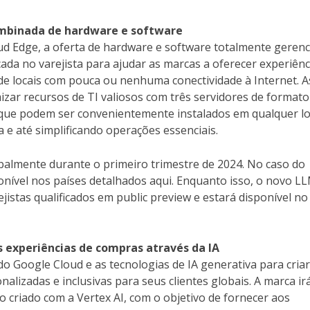
ombinada de hardware e software
oud Edge, a oferta de hardware e software totalmente geren
da no varejista para ajudar as marcas a oferecer experiênc
de locais com pouca ou nenhuma conectividade à Internet. A
izar recursos de TI valiosos com três servidores de formato
que podem ser convenientemente instalados em qualquer lo
e até simplificando operações essenciais.
balmente durante o primeiro trimestre de 2024. No caso do
onível nos países detalhados aqui. Enquanto isso, o novo L
ejistas qualificados em public preview e estará disponível no
as experiências de compras através da IA
 do Google Cloud e as tecnologias de IA generativa para criar
alizadas e inclusivas para seus clientes globais. A marca ir
 criado com a Vertex AI, com o objetivo de fornecer aos