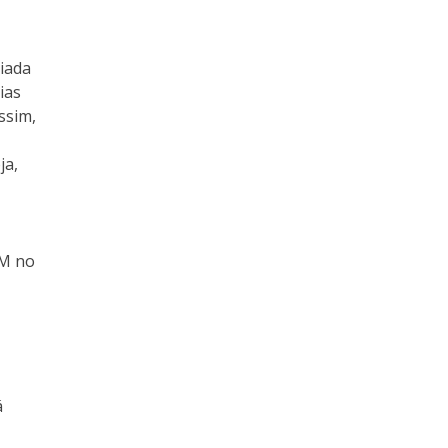
ciada
ias
ssim,
ja,
LM no
á