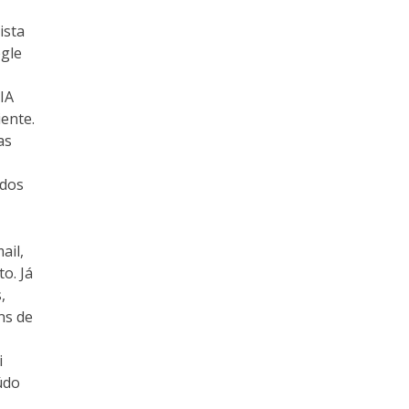
ista
gle
IA
ente.
as
 dos
ail,
o. Já
,
ns de
i
údo