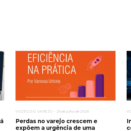
VOZES DO VAREJO
25 de julho de 2026
V
tá
Perdas no varejo crescem e
I
expõem a urgência de uma
c