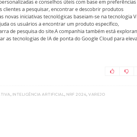
rsonalizadas e conselhos úteis com base em preferências
s clientes a pesquisar, encontrar e descobrir produtos
sas novas iniciativas tecnológicas baseiam-se na tecnologia V
juda os usuários a encontrar um produto específico,
rra de pesquisa do site.A companhia também está explora
ar as tecnologias de IA de ponta do Google Cloud para elev
,
,
,
ATIVA
INTELIGÊNCIA ARTIFICIAL
NRF 2024
VAREJO