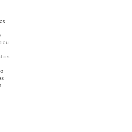
vos
e
d ou
tion.
to
as
m