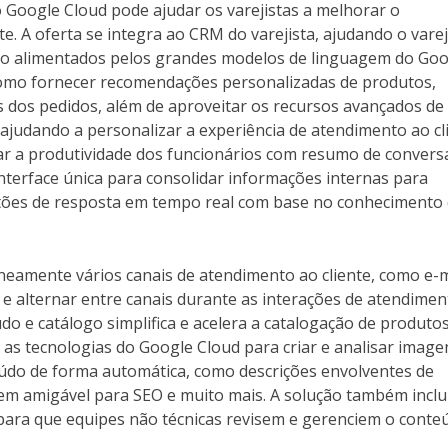
 Google Cloud pode ajudar os varejistas a melhorar o
. A oferta se integra ao CRM do varejista, ajudando o varej
ão alimentados pelos grandes modelos de linguagem do Goo
como fornecer recomendações personalizadas de produtos,
 dos pedidos, além de aproveitar os recursos avançados de 
ajudando a personalizar a experiência de atendimento ao cli
r a produtividade dos funcionários com resumo de convers
nterface única para consolidar informações internas para
stões de resposta em tempo real com base no conhecimento
neamente vários canais de atendimento ao cliente, como e-m
 e alternar entre canais durante as interações de atendiment
o e catálogo simplifica e acelera a catalogação de produtos
as tecnologias do Google Cloud para criar e analisar image
eúdo de forma automática, como descrições envolventes de
m amigável para SEO e muito mais. A solução também inclu
 para que equipes não técnicas revisem e gerenciem o conte