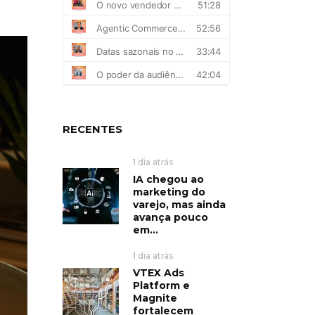
RECENTES
1 dia atrás
IA chegou ao
marketing do
varejo, mas ainda
avança pouco
em...
1 dia atrás
VTEX Ads
Platform e
Magnite
fortalecem