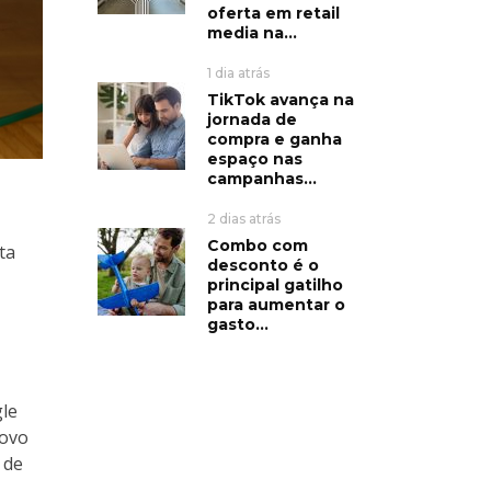
oferta em retail
media na...
1 dia atrás
TikTok avança na
jornada de
compra e ganha
espaço nas
campanhas...
2 dias atrás
Combo com
ta
desconto é o
principal gatilho
para aumentar o
gasto...
gle
novo
 de