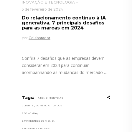
INOVAÇÃO E TECNOLOGIA
5 de fevereiro de 2024
Do relacionamento contínuo à IA
generativa, 7 principais desafios
para as marcas em 2024
por
Colaborador
Confira 7 desafios que as empresas devem
considerar em 2024 para continuar
acompanhando as mudanças do mercado
Tags:
ATENDIMENTO AO
,
,
,
CLIENTE
COMÉRCIO
DADOS
,
ECONOMIA
,
EMPREENDEDORISMO
ENGAJAMENTO DOS