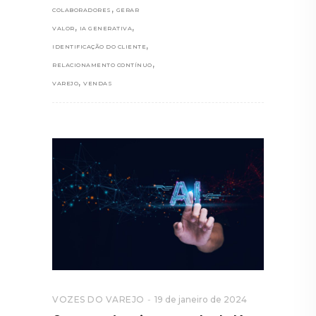
,
COLABORADORES
GERAR
,
,
VALOR
IA GENERATIVA
,
IDENTIFICAÇÃO DO CLIENTE
,
RELACIONAMENTO CONTÍNUO
,
VAREJO
VENDAS
VOZES DO VAREJO
19 de janeiro de 2024