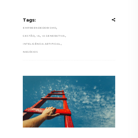
Tags:
,
EMPREENDEDORISMO
,
,
,
GESTÃO
IA
IA GENERATIVA
,
INTELIGÊNCIA ARTIFICIAL
NEGÓCIOS