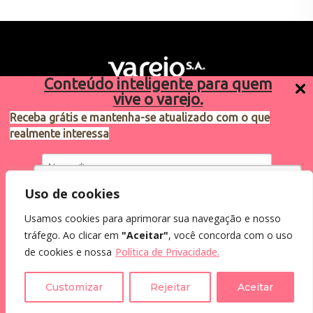
Conteúdo inteligente para quem
vive o varejo.
Receba grátis e mantenha-se atualizado com o que
realmente interessa
Sugestões de pauta
varejosa@cndl.org.br
Utilizamos cookies para oferecer melhor
Uso de cookies
experiência, melhorar o desempenho, analisar
Usamos cookies para aprimorar sua navegação e nosso
como você interage em nosso site e
Eu concordo em receber comunicações.
tráfego. Ao clicar em
"Aceitar"
, você concorda com o uso
personalizar conteúdo.
2024®. Todos os direitos reservados.
Ao informar meus dados, eu concordo com a
de cookies e nossa
Política de Privacidade.
Política de Privacidade
.
Recusar Cookies
Aceitar Cookies
Customizar
Rejeitar
Aceitar
Assine a Newsletter