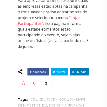
Para aproveitar o DLI e descobrir quais
as empresas estão aptas na campanha,
o consumidor precisa entrar no site do
projeto e selecionar o menu
“Lojas
Participantes”
. Essa página informa
quais estabelecimentos estão
participando do evento, sejam elas
online ou físicas (visível a partir do dia 3
de junho).
facebook
twitter
linkedin
2
,
,
,
Tags:
CDL
CDL JOVEM
CDNL
DIA LIVRE
,
,
,
DE IMPOSTOS
DLI
ECONOMIA
FINANÇAS