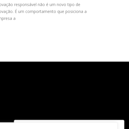
ovação responsável não é um novo tipo de
ovação. É um comportamento que posiciona a
presa a