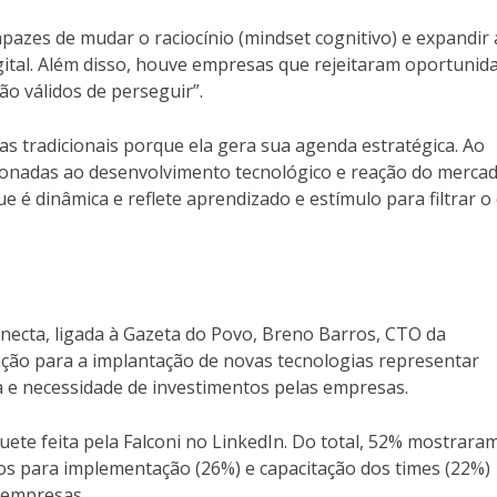
azes de mudar o raciocínio (mindset cognitivo) e expandir 
ital. Além disso, houve empresas que rejeitaram oportunid
ão válidos de perseguir”.
s tradicionais porque ela gera sua agenda estratégica. Ao
cionadas ao desenvolvimento tecnológico e reação do mercad
ue é dinâmica e reflete aprendizado e estímulo para filtrar o
ecta, ligada à Gazeta do Povo, Breno Barros, CTO da
nção para a implantação de novas tecnologias representar
 e necessidade de investimentos pelas empresas.
uete feita pela Falconi no LinkedIn. Do total, 52% mostrara
stos para implementação (26%) e capacitação dos times (22%)
 empresas.