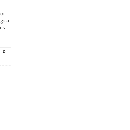
ior
gica
es.
0