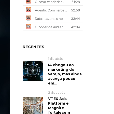
RECENTES
1 dia atrás
IA chegou ao
marketing do
varejo, mas ainda
avança pouco
em...
2 dias atrás
VTEX Ads
Platform e
Magnite
fortalecem