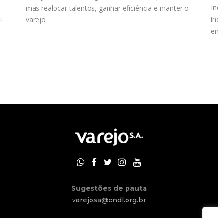
In
mas realocar talentos, ganhar eficiência e manter o
e
in
varejo
o
em
Sugestões de pauta
varejosa@cndl.org.br