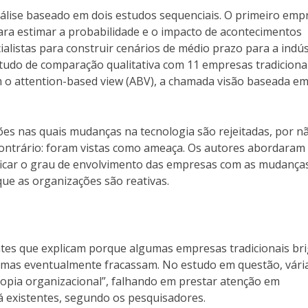
ise baseado em dois estudos sequenciais. O primeiro emp
ara estimar a probabilidade e o impacto de acontecimentos
ialistas para construir cenários de médio prazo para a indús
tudo de comparação qualitativa com 11 empresas tradicionai
o attention-based view (ABV), a chamada visão baseada e
ções nas quais mudanças na tecnologia são rejeitadas, por n
contrário: foram vistas como ameaça. Os autores abordaram
tificar o grau de envolvimento das empresas com as mudança
ue as organizações são reativas.
ntes que explicam porque algumas empresas tradicionais br
 mas eventualmente fracassam. No estudo em questão, vári
pia organizacional”, falhando em prestar atenção em
á existentes, segundo os pesquisadores.