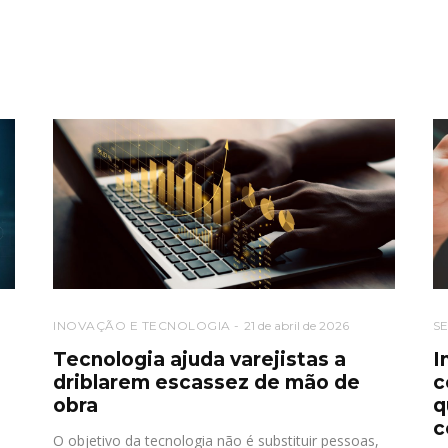
INOVAÇÃO E TECNOLOGIA
21 de abril de 2026
S
Tecnologia ajuda varejistas a
I
driblarem escassez de mão de
c
obra
q
c
O objetivo da tecnologia não é substituir pessoas,