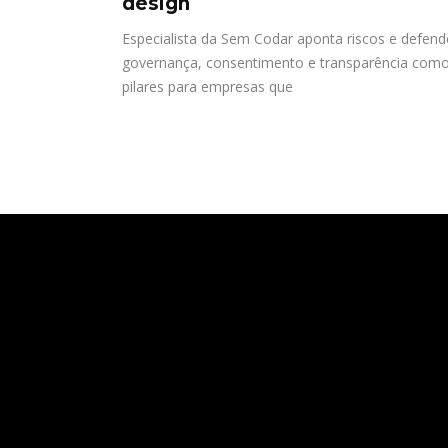
design
Especialista da Sem Codar aponta riscos e defend
governança, consentimento e transparência com
pilares para empresas que