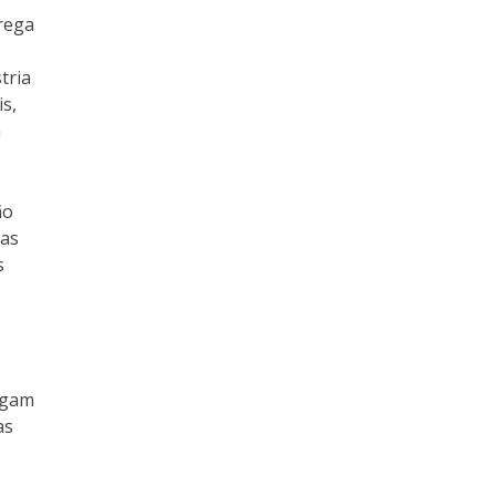
rega
tria
s,
m
ão
 as
s
igam
as