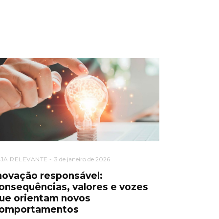
EJA RELEVANTE
3 de janeiro de 2026
novação responsável:
onsequências, valores e vozes
ue orientam novos
omportamentos