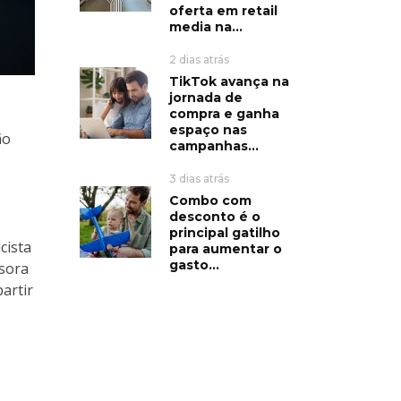
oferta em retail
media na...
2 dias atrás
TikTok avança na
jornada de
compra e ganha
espaço nas
ão
campanhas...
3 dias atrás
Combo com
desconto é o
principal gatilho
cista
para aumentar o
gasto...
ssora
artir