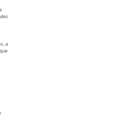
a
ades
o, a
 que
m