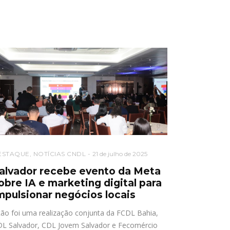
ESTAQUE
,
NOTÍCIAS CNDL
21 de julho de 2025
alvador recebe evento da Meta
obre IA e marketing digital para
mpulsionar negócios locais
ão foi uma realização conjunta da FCDL Bahia,
L Salvador, CDL Jovem Salvador e Fecomércio