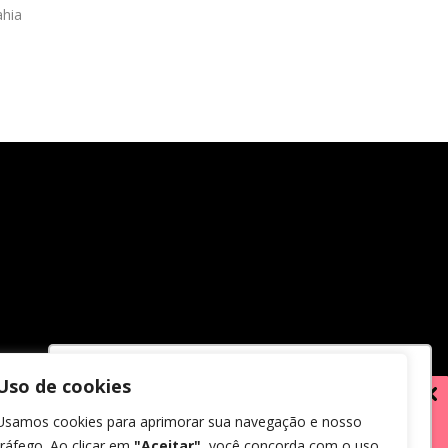
hia
Uso de cookies
Utilizamos cookies para oferecer melhor
Usamos cookies para aprimorar sua navegação e nosso
experiência, melhorar o desempenho,
tráfego. Ao clicar em
"Aceitar"
, você concorda com o uso
analisar como você interage em nosso