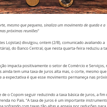
orte, mesmo que pequeno, sinaliza um movimento de queda e a
nas próximas reuniões
“
s Lojistas) divulgou, ontem (2/8), comunicado avaliando a
ária), do Banco Central, que nesta quarta-feira reduziu a t
ção impacta positivamente o setor de Comércio e Serviços, 
s ainda tem uma taxa de juros alta mas, o corte, mesmo que
e a expectativa é que esse movimento permaneça nas próx
de o Copom seguir reduzindo a taxa básica de juros, a fim 
 renda no País. “A taxa de juros é um importante instrument
aba sofrendo com taxas tão altas e anseia por reduções para