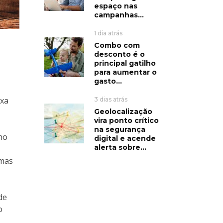
espaço nas
campanhas...
1 dia atrás
Combo com
desconto é o
principal gatilho
para aumentar o
gasto...
axa
3 dias atrás
Geolocalização
vira ponto crítico
na segurança
no
digital e acende
alerta sobre...
imas
de
o