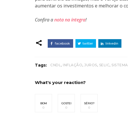
aumentar os investimentos e melhorar o c
Confira a
nota na íntegra
!
facebook
twitter
linkedin
,
,
,
,
Tags:
CNDL
INFLAÇÃO
JUROS
SELIC
SISTEMA
What's your reaction?
BOM
GOSTEI
SÉRIO?
0
0
0