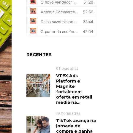
RECENTES
6 horas atrás
VTEX Ads
Platform e
Magnite
fortalecem
oferta em retail
media na...
10 horas atrás
TikTok avança na
jornada de
compra e ganha