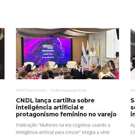
NOTÍCIAS CNDL
12 de março de 2026
D
CNDL lança cartilha sobre
S
inteligência artificial e
s
protagonismo feminino no varejo
i
Publicação “Mulheres na era cognitiva: usando a
Aç
inteligência artificial para crescer” integra a série
CD