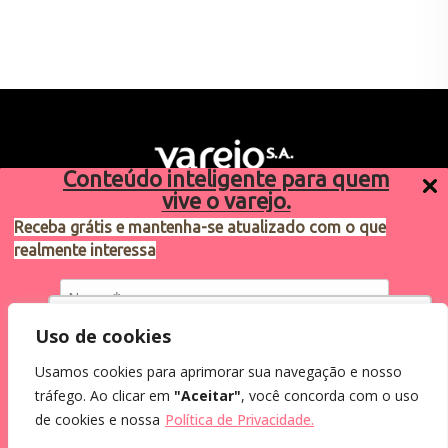
Conteúdo inteligente para quem
vive o varejo.
Receba grátis e mantenha-se atualizado com o que
realmente interessa
Sugestões de pauta
varejosa@cndl.org.br
Utilizamos cookies para oferecer melhor
Uso de cookies
experiência, melhorar o desempenho, analisar
Usamos cookies para aprimorar sua navegação e nosso
como você interage em nosso site e
Eu concordo em receber comunicações.
tráfego. Ao clicar em
"Aceitar"
, você concorda com o uso
personalizar conteúdo.
2024®. Todos os direitos reservados.
Ao informar meus dados, eu concordo com a
de cookies e nossa
Política de Privacidade.
Política de Privacidade
.