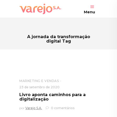
Menu
A jornada da transformação
digital Tag
MARKETING E VENDAS
23 de setembro de 2020
Livro aponta caminhos para a
digitalização
por
Varejo S.A.
0 comentários