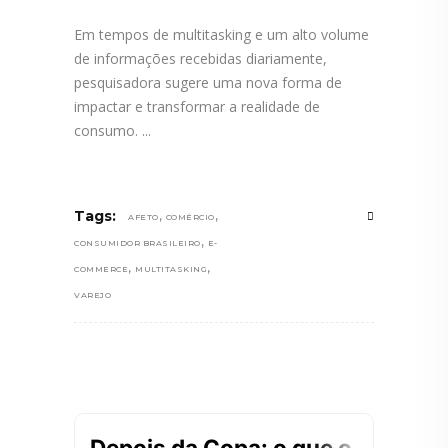
Em tempos de multitasking e um alto volume
de informações recebidas diariamente,
pesquisadora sugere uma nova forma de
impactar e transformar a realidade de
consumo.
,
,
Tags:
AFETO
COMÉRCIO
,
CONSUMIDOR BRASILEIRO
E-
,
,
COMMERCE
MULTITASKING
VAREJO