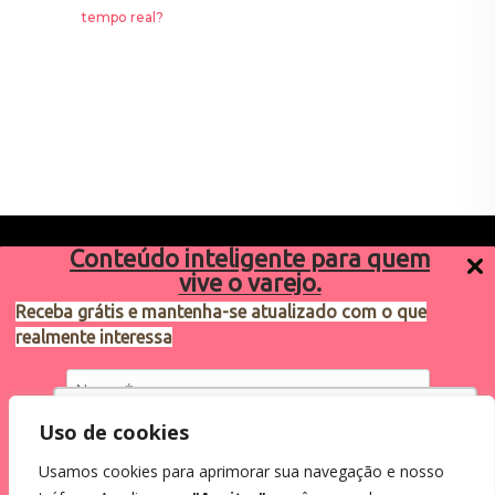
Conteúdo inteligente para quem
vive o varejo.
Receba grátis e mantenha-se atualizado com o que
realmente interessa
Sugestões de pauta
varejosa@cndl.org.br
Utilizamos cookies para oferecer melhor
Uso de cookies
experiência, melhorar o desempenho, analisar
Usamos cookies para aprimorar sua navegação e nosso
como você interage em nosso site e
Eu concordo em receber comunicações.