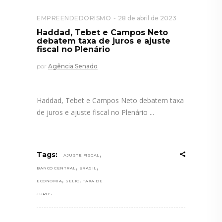
EMPREENDEDORISMO
28 de abril de 2023
Haddad, Tebet e Campos Neto
debatem taxa de juros e ajuste
fiscal no Plenário
por
Agência Senado
Haddad, Tebet e Campos Neto debatem taxa
de juros e ajuste fiscal no Plenário
,
Tags:
AJUSTE FISCAL
,
,
BANCO CENTRAL
BRASIL
,
,
ECONOMIA
SELIC
TAXA DE
JUROS