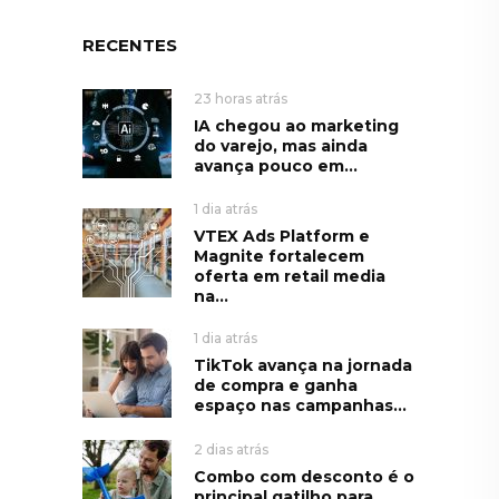
RECENTES
23 horas atrás
IA chegou ao marketing
do varejo, mas ainda
avança pouco em...
1 dia atrás
VTEX Ads Platform e
Magnite fortalecem
oferta em retail media
na...
1 dia atrás
TikTok avança na jornada
de compra e ganha
espaço nas campanhas...
2 dias atrás
Combo com desconto é o
principal gatilho para