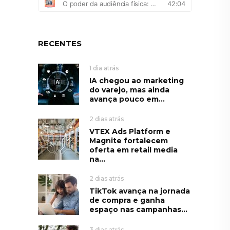
RECENTES
1 dia atrás
IA chegou ao marketing
do varejo, mas ainda
avança pouco em...
2 dias atrás
VTEX Ads Platform e
Magnite fortalecem
oferta em retail media
na...
2 dias atrás
TikTok avança na jornada
de compra e ganha
espaço nas campanhas...
3 dias atrás