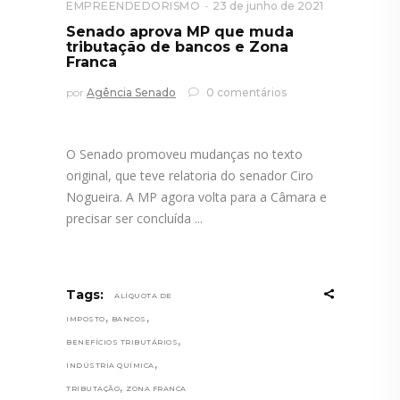
EMPREENDEDORISMO
23 de junho de 2021
Senado aprova MP que muda
tributação de bancos e Zona
Franca
por
Agência Senado
0 comentários
O Senado promoveu mudanças no texto
original, que teve relatoria do senador Ciro
Nogueira. A MP agora volta para a Câmara e
precisar ser concluída
Tags:
ALÍQUOTA DE
,
,
IMPOSTO
BANCOS
,
BENEFÍCIOS TRIBUTÁRIOS
,
INDÚSTRIA QUÍMICA
,
TRIBUTAÇÃO
ZONA FRANCA