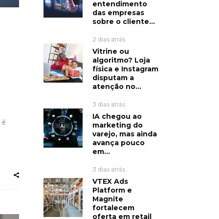
entendimento
das empresas
sobre o cliente...
2 dias atrás
Vitrine ou
algoritmo? Loja
física e Instagram
disputam a
atenção no...
3 dias atrás
IA chegou ao
 é
marketing do
varejo, mas ainda
avança pouco
em...
3 dias atrás
VTEX Ads
Platform e
Magnite
fortalecem
oferta em retail