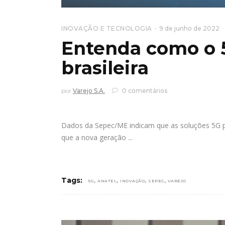
INOVAÇÃO E TECNOLOGIA
9 de junho de 2022
Entenda como o 
brasileira
por
Varejo S.A.
0 comentários
Dados da Sepec/ME indicam que as soluções 5G po
que a nova geração
,
,
,
,
Tags:
5G
ANATEL
INOVAÇÃO
SEPEC
VAREJO