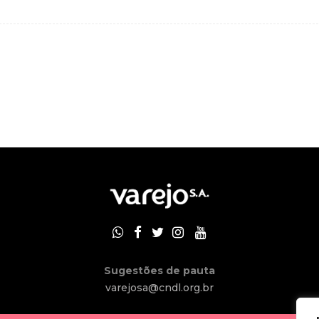
Sugestões de pauta
varejosa@cndl.org.br