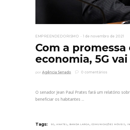
EMPREENDEDORISMO
1 de novembro de 2021
Com a promessa d
economia, 5G vai 
por
Agência Senado
0 comentários
O senador Jean Paul Prates fará um relatório sobr
beneficiar os habitantes
,
,
,
,
Tags:
5G
ANATEL
BANDA LARGA
COMUNICAÇÕES MÓVEIS
I