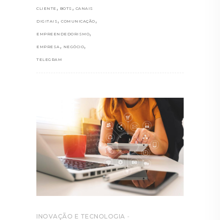
,
,
CLIENTE
BOTS
CANAIS
,
,
DIGITAIS
COMUNICAÇÃO
,
EMPREENDEDORISMO
,
,
EMPRESA
NEGÓCIO
TELEGRAM
INOVAÇÃO E TECNOLOGIA