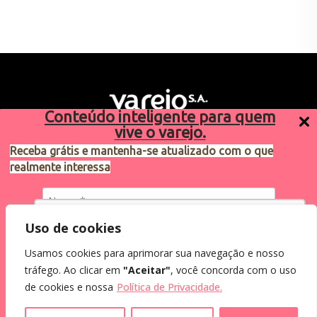
Conteúdo inteligente para quem
vive o varejo.
Receba grátis e mantenha-se atualizado com o que
realmente interessa
Sugestões de pauta
varejosa@cndl.org.br
Utilizamos cookies para oferecer melhor
Uso de cookies
experiência, melhorar o desempenho, analisar
Usamos cookies para aprimorar sua navegação e nosso
como você interage em nosso site e
Eu concordo em receber comunicações.
tráfego. Ao clicar em
"Aceitar"
, você concorda com o uso
personalizar conteúdo.
2024®. Todos os direitos reservados.
Ao informar meus dados, eu concordo com a
de cookies e nossa
Política de Privacidade.
Política de Privacidade
.
Recusar Cookies
Aceitar Cookies