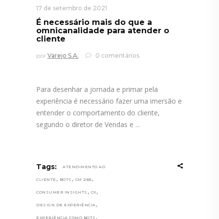
17 de setembro de 2021
É necessário mais do que a
omnicanalidade para atender o
cliente
por
Varejo S.A.
0 comentários
Para desenhar a jornada e primar pela
experiência é necessário fazer uma imersão e
entender o comportamento do cliente,
segundo o diretor de Vendas e
Tags:
ATENDIMENTO AO
,
,
,
CLIENTE
BOTS
CM 266
,
,
CONSUMER INSIGHTS
CX
,
DESIGN DE EXPERIÊNCIA
,
EXPERIÊNCIA COMO BOTS