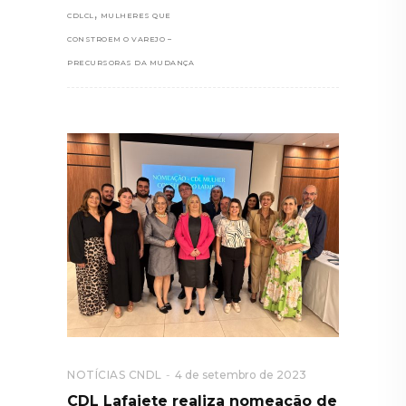
,
CDLCL
MULHERES QUE
CONSTROEM O VAREJO –
PRECURSORAS DA MUDANÇA
NOTÍCIAS CNDL
4 de setembro de 2023
CDL Lafaiete realiza nomeação de