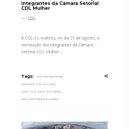
integrantes da Câmara Setorial
CDL Mulher
por
CDL
A CDL-CL realizou, no dia 31 de agosto, a
nomeação das integrantes da Câmara
Setorial CDL Mulher.
Tags:
CDL CONSELHEIRO
,
,
LAFAIETE
CDL MULHER
,
,
CNDL
MCV 2023
MULHERES
QUE CONSTROEM O VAREJO