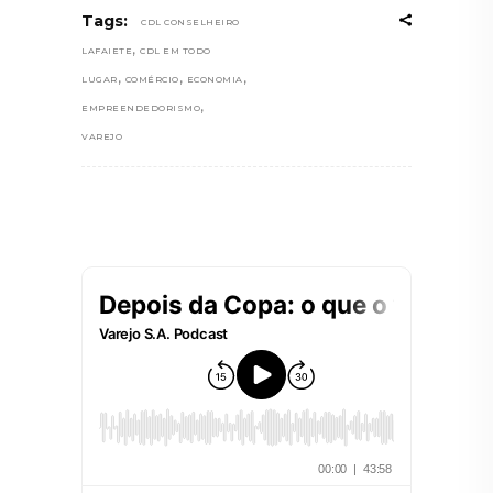
Tags:
CDL CONSELHEIRO
,
LAFAIETE
CDL EM TODO
,
,
,
LUGAR
COMÉRCIO
ECONOMIA
,
EMPREENDEDORISMO
VAREJO