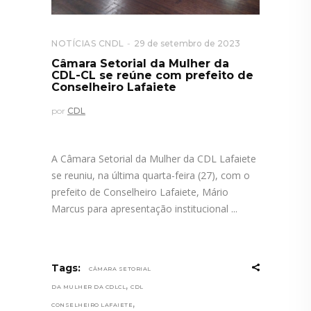
NOTÍCIAS CNDL
29 de setembro de 2023
Câmara Setorial da Mulher da
CDL-CL se reúne com prefeito de
Conselheiro Lafaiete
por
CDL
A Câmara Setorial da Mulher da CDL Lafaiete
se reuniu, na última quarta-feira (27), com o
prefeito de Conselheiro Lafaiete, Mário
Marcus para apresentação institucional
Tags:
CÂMARA SETORIAL
,
DA MULHER DA CDLCL
CDL
,
CONSELHEIRO LAFAIETE