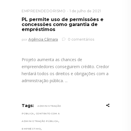
EMPREENDEDORISMO
1 de julho de 2021
PL permite uso de permissões e
concessões como garantia de
empréstimos
por
Agência Câmara
0 comentários
Projeto aumenta as chances de
empreendedores conseguirem crédito. Credor
herdará todos os direitos e obrigações com a
administração pública.
Tags:
ADMINISTRAÇÃO
,
PÚBLICA
CONTRATO COM A
,
ADMINISTRAÇÃO PÚBLICA
,
EMPRÉSTIMO