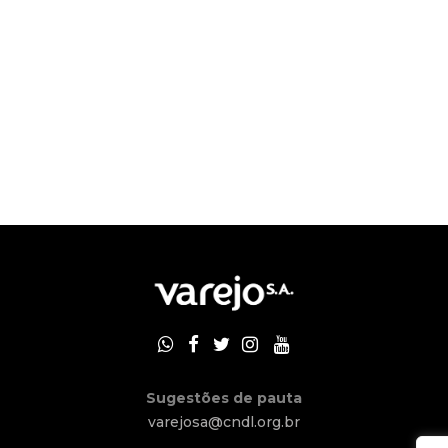
Sugestões de pauta
varejosa@cndl.org.br