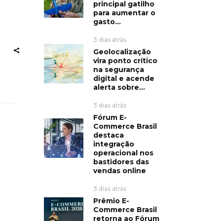
principal gatilho
para aumentar o
gasto...
3 dias atrás
Geolocalização
vira ponto crítico
na segurança
digital e acende
alerta sobre...
3 dias atrás
Fórum E-
Commerce Brasil
destaca
integração
operacional nos
bastidores das
vendas online
3 dias atrás
Prêmio E-
Commerce Brasil
retorna ao Fórum