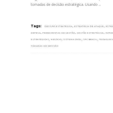
tomadas de decisão estratégica. Usando
,
,
Tags:
DECISÃO ESTRATÉGICA
ESTRATÉGIA DE ATAQUE
ESTRA
,
,
,
DEFESA
FERRAMENTAS DE GESTÃO
GESTÃO ESTRATÉGICA
INFO
,
,
,
,
ESTRATÉGICAS
NEGÓCIO
SISTEMA CNDL
SPC BRASIL
TECNOLOGIA
TOMADAS DE DECISÃO