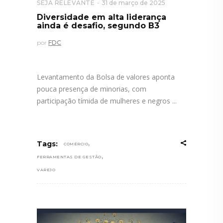
SEJA RELEVANTE
31 de março de 2025
Diversidade em alta liderança
ainda é desafio, segundo B3
por
FDC
Levantamento da Bolsa de valores aponta
pouca presença de minorias, com
participação tímida de mulheres e negros
,
Tags:
COMÉRCIO
,
FERRAMENTAS DE GESTÃO
VAREJO