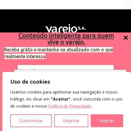
Conteúdo inteligente para quem
vive o varejo.
Receba grátis e mantenha-se atualizado com o que
realmente interessa
Sugestões de pauta
varejosa@cndl.org.br
Utilizamos cookies para oferecer melhor
Uso de cookies
experiência, melhorar o desempenho, analisar
Usamos cookies para aprimorar sua navegação e nosso
como você interage em nosso site e
Eu concordo em receber comunicações.
tráfego. Ao clicar em
"Aceitar"
, você concorda com o uso
personalizar conteúdo.
2024®. Todos os direitos reservados.
Ao informar meus dados, eu concordo com a
de cookies e nossa
Política de Privacidade.
Política de Privacidade
.
Recusar Cookies
Aceitar Cookies
Customizar
Rejeitar
Aceitar
Assine a Newsletter