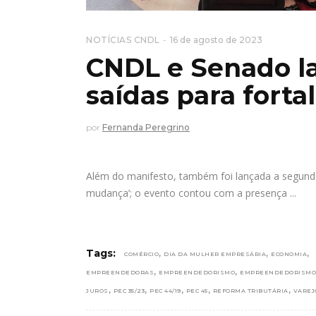
NOTÍCIAS CNDL
16 de agosto de 2023
CNDL e Senado l
saídas para fort
por
Fernanda Peregrino
Além do manifesto, também foi lançada a segunda
mudança’; o evento contou com a presença
,
,
,
Tags:
COMÉRCIO
DIA DA MULHER EMPRESÁRIA
ECONOMIA
,
,
EMPREENDEDORAS
EMPREENDEDORISMO
EMPREENDEDORISMO
,
,
,
,
,
JUROS
PEC 35/23
PEC 44/19
PEC 45
REFORMA TRIBUTÁRIA
VAREJ