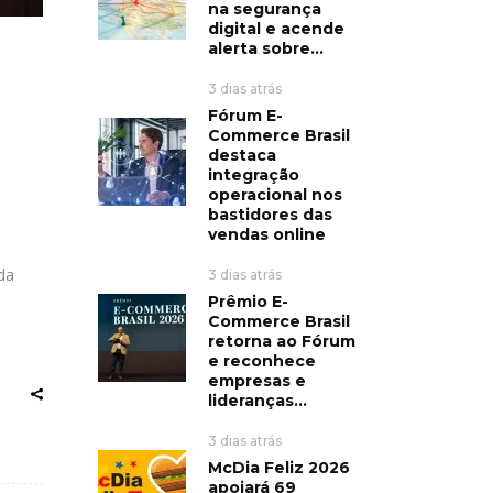
na segurança
digital e acende
alerta sobre...
3 dias atrás
Fórum E-
Commerce Brasil
destaca
integração
operacional nos
bastidores das
vendas online
da
3 dias atrás
Prêmio E-
Commerce Brasil
retorna ao Fórum
e reconhece
empresas e
lideranças...
3 dias atrás
McDia Feliz 2026
apoiará 69