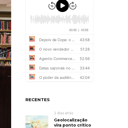
RECENTES
2 dias atrás
Geolocalização
vira ponto crítico