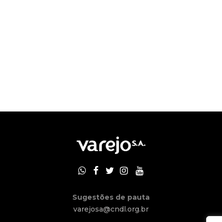
Sugestões de pauta
varejosa@cndl.org.br