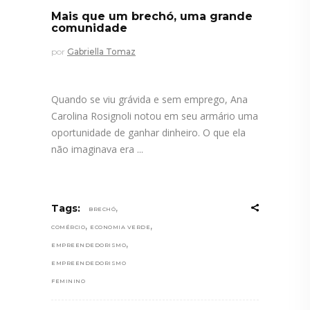
Mais que um brechó, uma grande
comunidade
por
Gabriella Tomaz
Quando se viu grávida e sem emprego, Ana
Carolina Rosignoli notou em seu armário uma
oportunidade de ganhar dinheiro. O que ela
não imaginava era
,
Tags:
BRECHÓ
,
,
COMÉRCIO
ECONOMIA VERDE
,
EMPREENDEDORISMO
EMPREENDEDORISMO
FEMININO