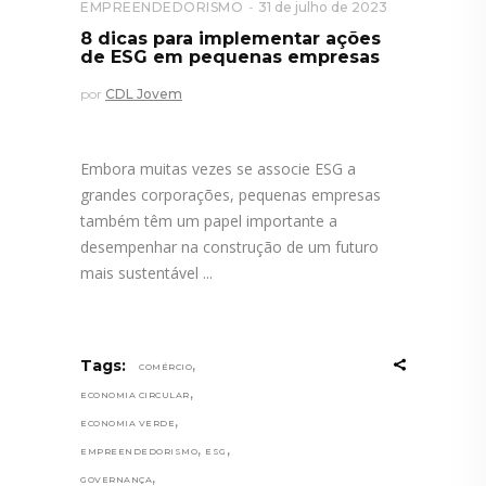
EMPREENDEDORISMO
31 de julho de 2023
8 dicas para implementar ações
de ESG em pequenas empresas
por
CDL Jovem
Embora muitas vezes se associe ESG a
grandes corporações, pequenas empresas
também têm um papel importante a
desempenhar na construção de um futuro
mais sustentável
,
Tags:
COMÉRCIO
,
ECONOMIA CIRCULAR
,
ECONOMIA VERDE
,
,
EMPREENDEDORISMO
ESG
,
GOVERNANÇA