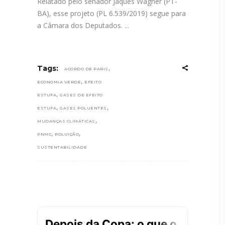
Relatado pelo senador Jaques Wagner (PT-
BA), esse projeto (PL 6.539/2019) segue para
a Câmara dos Deputados.
,
Tags:
ACORDO DE PARIS
,
ECONOMIA VERDE
EFEITO
,
ESTUFA
GASES DE EFEITO
,
,
ESTUFA
GASES POLUENTES
,
MUDANÇAS CLIMÁTICAS
,
,
PNMC
POLUIÇÃO
SUSTENTABILIDADE