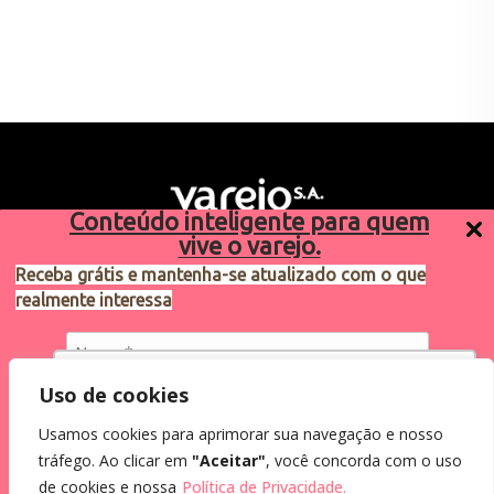
Conteúdo inteligente para quem
vive o varejo.
Receba grátis e mantenha-se atualizado com o que
realmente interessa
Sugestões de pauta
varejosa@cndl.org.br
Utilizamos cookies para oferecer melhor
Uso de cookies
experiência, melhorar o desempenho, analisar
Usamos cookies para aprimorar sua navegação e nosso
como você interage em nosso site e
Eu concordo em receber comunicações.
tráfego. Ao clicar em
"Aceitar"
, você concorda com o uso
personalizar conteúdo.
2024®. Todos os direitos reservados.
Ao informar meus dados, eu concordo com a
de cookies e nossa
Política de Privacidade.