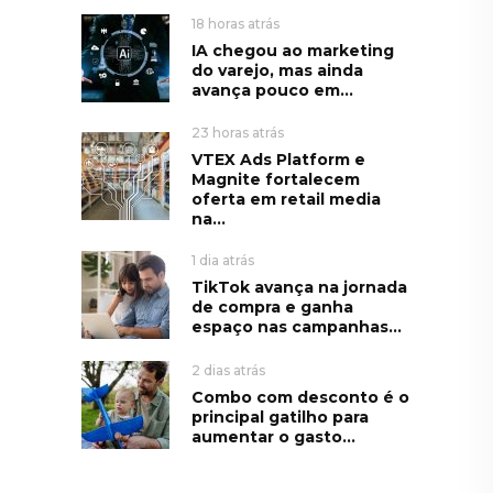
18 horas atrás
IA chegou ao marketing
do varejo, mas ainda
avança pouco em...
23 horas atrás
VTEX Ads Platform e
Magnite fortalecem
oferta em retail media
na...
1 dia atrás
TikTok avança na jornada
de compra e ganha
espaço nas campanhas...
2 dias atrás
Combo com desconto é o
principal gatilho para
aumentar o gasto...