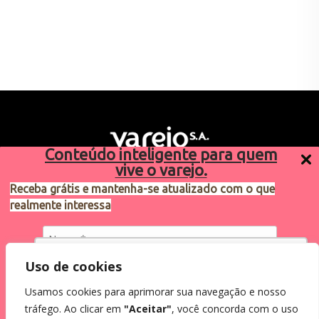
Conteúdo inteligente para quem
vive o varejo.
Receba grátis e mantenha-se atualizado com o que
realmente interessa
Sugestões de pauta
varejosa@cndl.org.br
Utilizamos cookies para oferecer melhor
Uso de cookies
experiência, melhorar o desempenho, analisar
Usamos cookies para aprimorar sua navegação e nosso
como você interage em nosso site e
Eu concordo em receber comunicações.
tráfego. Ao clicar em
"Aceitar"
, você concorda com o uso
personalizar conteúdo.
2024®. Todos os direitos reservados.