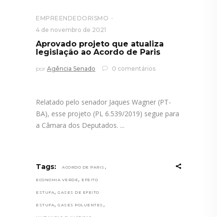
EMPREENDEDORISMO
4 de novembro de 2021
Aprovado projeto que atualiza
legislação ao Acordo de Paris
por
Agência Senado
0 comentários
Relatado pelo senador Jaques Wagner (PT-
BA), esse projeto (PL 6.539/2019) segue para
a Câmara dos Deputados.
,
Tags:
ACORDO DE PARIS
,
ECONOMIA VERDE
EFEITO
,
ESTUFA
GASES DE EFEITO
,
,
ESTUFA
GASES POLUENTES
,