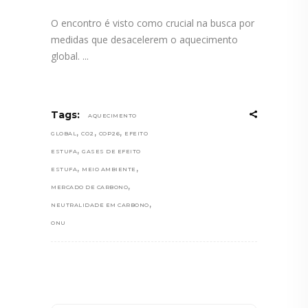
O encontro é visto como crucial na busca por
medidas que desacelerem o aquecimento
global.
Tags:
AQUECIMENTO
,
,
,
GLOBAL
CO2
COP26
EFEITO
,
ESTUFA
GASES DE EFEITO
,
,
ESTUFA
MEIO AMBIENTE
,
MERCADO DE CARBONO
,
NEUTRALIDADE EM CARBONO
ONU