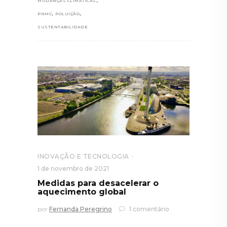
MUDANÇAS CLIMÁTICAS
,
,
PNMC
POLUIÇÃO
SUSTENTABILIDADE
INOVAÇÃO E TECNOLOGIA
1 de novembro de 2021
Medidas para desacelerar o
aquecimento global
por
Fernanda Peregrino
1 comentário