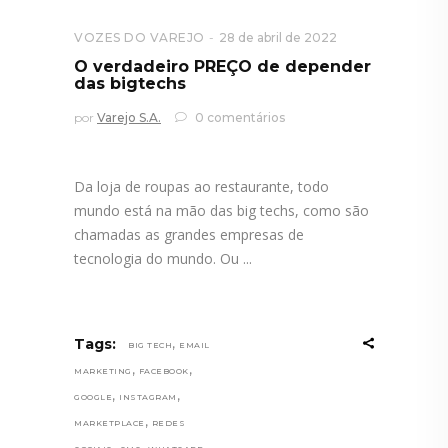
VOZES DO VAREJO
28 de abril de 2022
O verdadeiro PREÇO de depender
das bigtechs
por
Varejo S.A.
0 comentários
Da loja de roupas ao restaurante, todo
mundo está na mão das big techs, como são
chamadas as grandes empresas de
tecnologia do mundo. Ou
,
Tags:
BIG TECH
EMAIL
,
,
MARKETING
FACEBOOK
,
,
GOOGLE
INSTAGRAM
,
MARKETPLACE
REDES
,
,