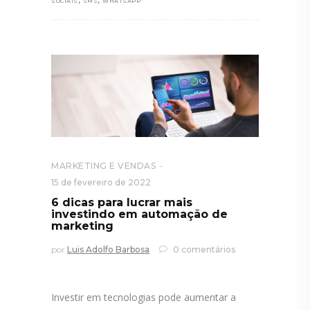
SOCIAIS
SMS
WHATSAPP
MARKETING E VENDAS
15 de fevereiro de 2022
6 dicas para lucrar mais
investindo em automação de
marketing
por
Luis Adolfo Barbosa
0 comentários
Investir em tecnologias pode aumentar a