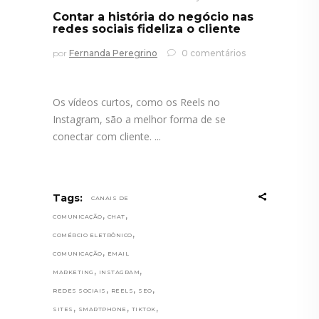
Contar a história do negócio nas
redes sociais fideliza o cliente
por
Fernanda Peregrino
0 comentários
Os vídeos curtos, como os Reels no
Instagram, são a melhor forma de se
conectar com cliente.
Tags:
CANAIS DE
,
,
COMUNICAÇÃO
CHAT
,
COMÉRCIO ELETRÔNICO
,
COMUNICAÇÃO
EMAIL
,
,
MARKETING
INSTAGRAM
,
,
,
REDES SOCIAIS
REELS
SEO
,
,
,
SITES
SMARTPHONE
TIKTOK