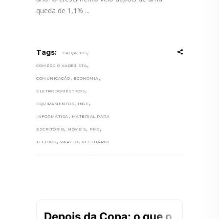
queda de 1,1%
,
Tags:
CALÇADOS
,
COMÉRCIO VAREJISTA
,
,
COMUNICAÇÃO
ECONOMIA
,
ELETRODOMÉSTICOS
,
,
EQUIPAMENTOS
IBGE
,
INFORMÁTICA
MATERIAL PARA
,
,
,
ESCRITÓRIO
MÓVEIS
PMC
,
,
TECIDOS
VAREJO
VESTUÁRIO