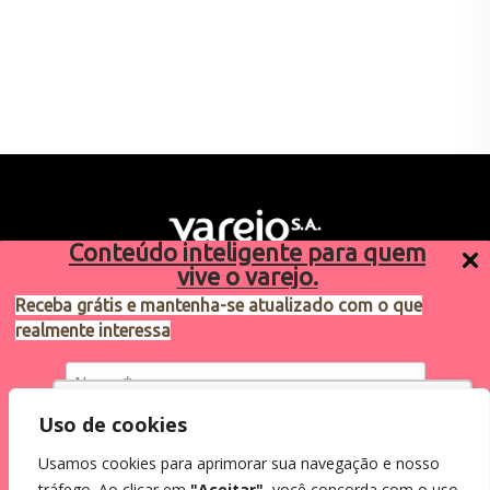
Conteúdo inteligente para quem
vive o varejo.
Receba grátis e mantenha-se atualizado com o que
realmente interessa
Sugestões de pauta
varejosa@cndl.org.br
Utilizamos cookies para oferecer melhor
Uso de cookies
experiência, melhorar o desempenho, analisar
Usamos cookies para aprimorar sua navegação e nosso
como você interage em nosso site e
Eu concordo em receber comunicações.
tráfego. Ao clicar em
"Aceitar"
, você concorda com o uso