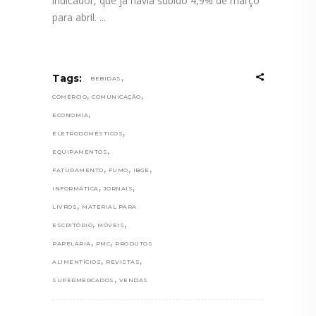
indicador, que já havia subido 4,9% de março
para abril.
,
Tags:
BEBIDAS
,
,
COMÉRCIO
COMUNICAÇÃO
,
ECONOMIA
,
ELETRODOMÉSTICOS
,
EQUIPAMENTOS
,
,
,
FATURAMENTO
FUMO
IBGE
,
,
INFORMÁTICA
JORNAIS
,
LIVROS
MATERIAL PARA
,
,
ESCRITÓRIO
MÓVEIS
,
,
PAPELARIA
PMC
PRODUTOS
,
,
ALIMENTÍCIOS
REVISTAS
,
SUPERMERCADOS
VENDAS