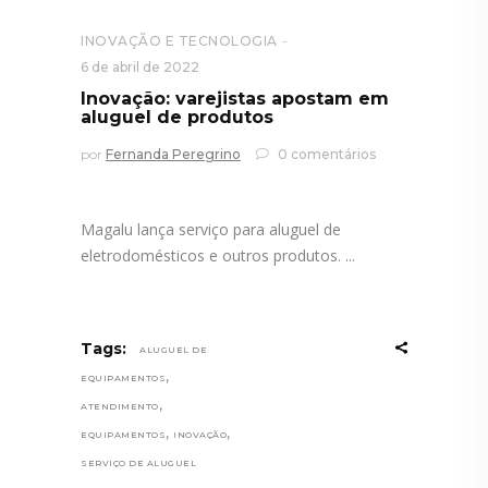
INOVAÇÃO E TECNOLOGIA
6 de abril de 2022
Inovação: varejistas apostam em
aluguel de produtos
por
Fernanda Peregrino
0 comentários
Magalu lança serviço para aluguel de
eletrodomésticos e outros produtos.
Tags:
ALUGUEL DE
,
EQUIPAMENTOS
,
ATENDIMENTO
,
,
EQUIPAMENTOS
INOVAÇÃO
SERVIÇO DE ALUGUEL