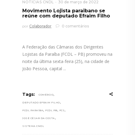
NOTÍCIAS CNDL
30 de março de 2022
Movimento Lojista paraibano se
reúne com deputado Efraim Filho
por
Colaborador
0 comentários
A Federação das Câmaras dos Dirigentes
Lojistas da Paraíba (FCDL – PB) promoveu na
noite da última sexta-feira (25), na cidade de
João Pessoa, capital
,
Tags:
COMÉRCIO
,
DEPUTADO EFRAIM FILHO
,
,
,
FCDL PARAÍBA
FCDL PB
FCS
,
JOSÉ CÉSAR DA COSTA
SISTEMA CNDL