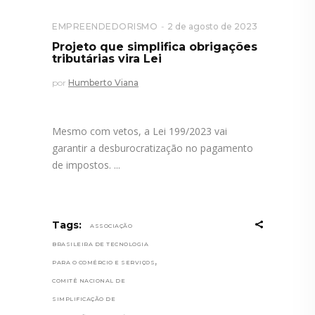
EMPREENDEDORISMO
2 de agosto de 2023
Projeto que simplifica obrigações
tributárias vira Lei
por
Humberto Viana
Mesmo com vetos, a Lei 199/2023 vai
garantir a desburocratização no pagamento
de impostos.
Tags:
ASSOCIAÇÃO
BRASILEIRA DE TECNOLOGIA
,
PARA O COMÉRCIO E SERVIÇOS
COMITÊ NACIONAL DE
SIMPLIFICAÇÃO DE