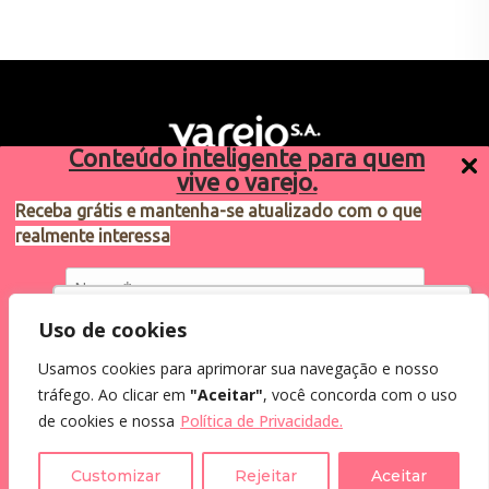
Conteúdo inteligente para quem
vive o varejo.
Receba grátis e mantenha-se atualizado com o que
realmente interessa
Sugestões de pauta
varejosa@cndl.org.br
Utilizamos cookies para oferecer melhor
Uso de cookies
experiência, melhorar o desempenho, analisar
Usamos cookies para aprimorar sua navegação e nosso
como você interage em nosso site e
Eu concordo em receber comunicações.
tráfego. Ao clicar em
"Aceitar"
, você concorda com o uso
personalizar conteúdo.
2024®. Todos os direitos reservados.
Ao informar meus dados, eu concordo com a
de cookies e nossa
Política de Privacidade.
Política de Privacidade
.
Recusar Cookies
Aceitar Cookies
Customizar
Rejeitar
Aceitar
Assine a Newsletter