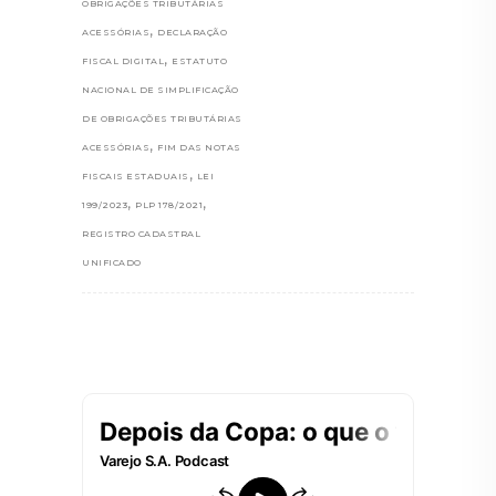
OBRIGAÇÕES TRIBUTÁRIAS
,
ACESSÓRIAS
DECLARAÇÃO
,
FISCAL DIGITAL
ESTATUTO
NACIONAL DE SIMPLIFICAÇÃO
DE OBRIGAÇÕES TRIBUTÁRIAS
,
ACESSÓRIAS
FIM DAS NOTAS
,
FISCAIS ESTADUAIS
LEI
,
,
199/2023
PLP 178/2021
REGISTRO CADASTRAL
UNIFICADO