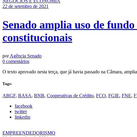
NEGÓCIOS E ECONOMIA
22 de setembro de 2021
Senado amplia uso de fundo d
constitucionais
por
Agência Senado
0 comentários
O texto aprovado nesta terça, que já havia passado na Câmara, amplia
Tags:
ABGF
,
BASA
,
BNB
,
Cooperativas de Crédito
,
FCO
,
FGIE
,
FNE
,
F
facebook
twitter
linkedin
EMPREENDEDORISMO