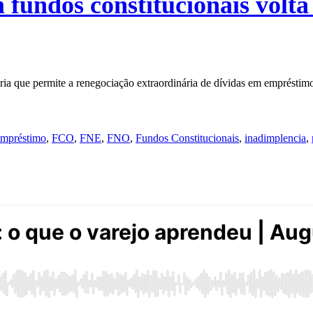
 fundos constitucionais volt
ória que permite a renegociação extraordinária de dívidas em empréstim
empréstimo
,
FCO
,
FNE
,
FNO
,
Fundos Constitucionais
,
inadimplencia
,