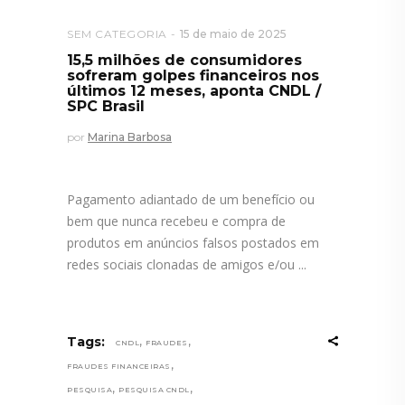
SEM CATEGORIA
15 de maio de 2025
15,5 milhões de consumidores
sofreram golpes financeiros nos
últimos 12 meses, aponta CNDL /
SPC Brasil
por
Marina Barbosa
Pagamento adiantado de um benefício ou
bem que nunca recebeu e compra de
produtos em anúncios falsos postados em
redes sociais clonadas de amigos e/ou
,
,
Tags:
CNDL
FRAUDES
,
FRAUDES FINANCEIRAS
,
,
PESQUISA
PESQUISA CNDL