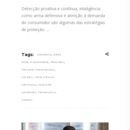
Detecção proativa e contínua, inteligência
como arma defensiva e atenção à demanda
do consumidor são algumas das estratégias
de proteção.
,
Tags:
COMÉRCIO
DARK
,
,
,
WEB
E-COMMERCE
FRAUDES
,
FRAUDES FINANCEIRAS
,
GOLPES
INTELIGÊNCIA
,
ARTIFICIAL
MACHINE
,
,
LEARNING
TECNOLOGIA
VAREJO