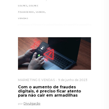
,
GOLPES
GOLPES
,
,
FINANCEIROS
VAREJO
VENDAS
MARKETING E VENDAS
9 de junho de 2023
Com o aumento de fraudes
digitais, é preciso ficar atento
para não cair em armadilhas
por
Divulgação