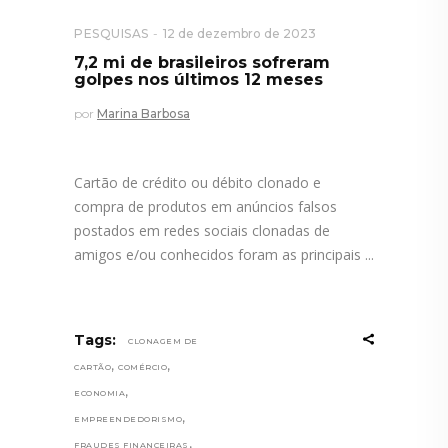
PESQUISAS
12 de dezembro de 2023
7,2 mi de brasileiros sofreram
golpes nos últimos 12 meses
por
Marina Barbosa
Cartão de crédito ou débito clonado e
compra de produtos em anúncios falsos
postados em redes sociais clonadas de
amigos e/ou conhecidos foram as principais
Tags:
CLONAGEM DE
,
,
CARTÃO
COMÉRCIO
,
ECONOMIA
,
EMPREENDEDORISMO
,
FRAUDES FINANCEIRAS