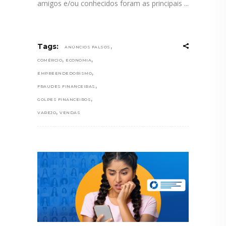
amigos e/ou conhecidos foram as principais
,
Tags:
ANÚNCIOS FALSOS
,
,
COMÉRCIO
ECONOMIA
,
EMPREENDEDORISMO
,
FRAUDES FINANCEIRAS
,
GOLPES FINANCEIROS
,
VAREJO
VENDAS