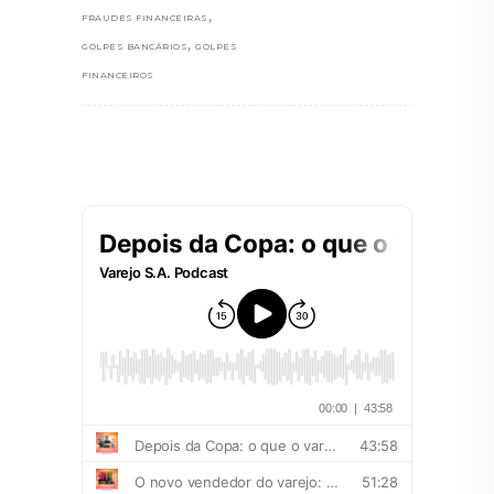
,
FRAUDES FINANCEIRAS
,
GOLPES BANCÁRIOS
GOLPES
FINANCEIROS