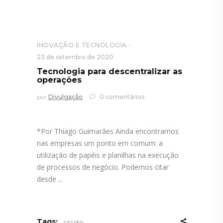
INOVAÇÃO E TECNOLOGIA
23 de setembro de 2020
Tecnologia para descentralizar as
operações
por
Divulgação
0 comentários
*Por Thiago Guimarães Ainda encontramos
nas empresas um ponto em comum: a
utilização de papéis e planilhas na execução
de processos de negócio. Podemos citar
desde
,
Tags:
GESTÃO