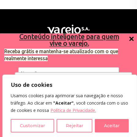
Conteúdo inteligente para quem
vive o varejo.
Receba grátis e mantenha-se atualizado com o que
realmente interessa
Sugestões de pauta
varejosa@cndl.org.br
Utilizamos cookies para oferecer melhor
Uso de cookies
experiência, melhorar o desempenho, analisar
Usamos cookies para aprimorar sua navegação e nosso
como você interage em nosso site e
Eu concordo em receber comunicações.
tráfego. Ao clicar em
"Aceitar"
, você concorda com o uso
personalizar conteúdo.
2024®. Todos os direitos reservados.
Ao informar meus dados, eu concordo com a
de cookies e nossa
Política de Privacidade.
Política de Privacidade
.
Recusar Cookies
Aceitar Cookies
Customizar
Rejeitar
Aceitar
Assine a Newsletter