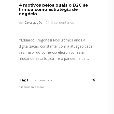
4 motivos pelos quais o D2C se
firmou como estratégia de
negócio
por
Divulgação
0 comentários
*Eduardo Fregonesi Nos últimos anos a
digitalização constante, com a atuação cada
vez maior do comércio eletrônico, está
mudando essa lógica – e a pandemia de
,
Tags:
D2C
EDUARDO
,
FREGONESI
GESTÃO