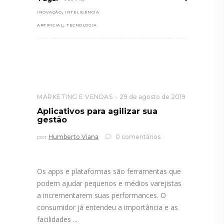
,
INOVAÇÃO
INTELIGÊNCIA
,
ARTIFICIAL
TECNOLOGIA
MARKETING E VENDAS
29 de agosto de 2019
Aplicativos para agilizar sua
gestão
por
Humberto Viana
0 comentários
Os apps e plataformas são ferramentas que
podem ajudar pequenos e médios varejistas
a incrementarem suas performances. O
consumidor já entendeu a importância e as
facilidades