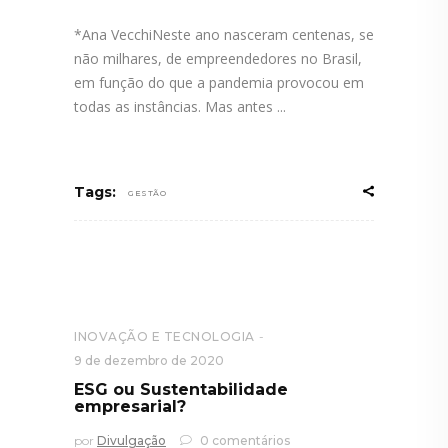
*Ana VecchiNeste ano nasceram centenas, se
não milhares, de empreendedores no Brasil,
em função do que a pandemia provocou em
todas as instâncias. Mas antes
Tags:
GESTÃO
INOVAÇÃO E TECNOLOGIA
9 de dezembro de 2020
ESG ou Sustentabilidade
empresarial?
por
Divulgação
0 comentários