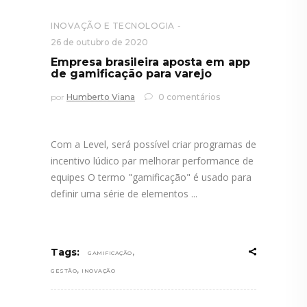
INOVAÇÃO E TECNOLOGIA
26 de outubro de 2020
Empresa brasileira aposta em app
de gamificação para varejo
por
Humberto Viana
0 comentários
Com a Level, será possível criar programas de
incentivo lúdico par melhorar performance de
equipes O termo "gamificação" é usado para
definir uma série de elementos
,
Tags:
GAMIFICAÇÃO
,
GESTÃO
INOVAÇÃO