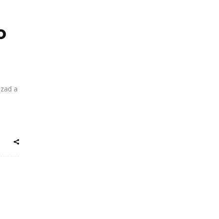
o
uzad a