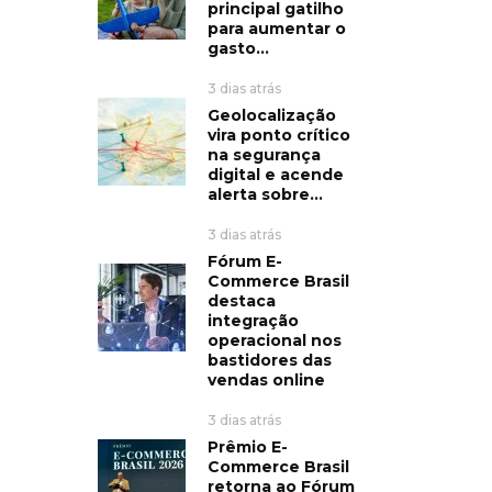
principal gatilho
para aumentar o
gasto...
3 dias atrás
Geolocalização
vira ponto crítico
na segurança
digital e acende
alerta sobre...
3 dias atrás
Fórum E-
Commerce Brasil
destaca
integração
operacional nos
bastidores das
vendas online
3 dias atrás
Prêmio E-
Commerce Brasil
retorna ao Fórum