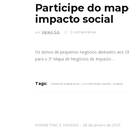
Participe do ma
impacto social
por
Varejo S.A.
0 comentários
Os donos de pequenos negócios alinhados aos Ob
para o 3º Mapa de Negócios de Impacto
,
,
Tags:
IMPACTO AMBIENTAL
SUSTENTABILIDADE
VAREJO
MARKETING E VENDAS
28 de janeiro de 2021