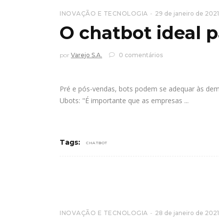
INOVAÇÃO E TECNOLOGIA
29 de janeiro de 2021
O chatbot ideal 
por
Varejo S.A.
0 comentários
Pré e pós-vendas, bots podem se adequar às dema
Ubots: "É importante que as empresas
Tags:
CHATBOT
INOVAÇÃO E TECNOLOGIA
28 de janeiro de 2021