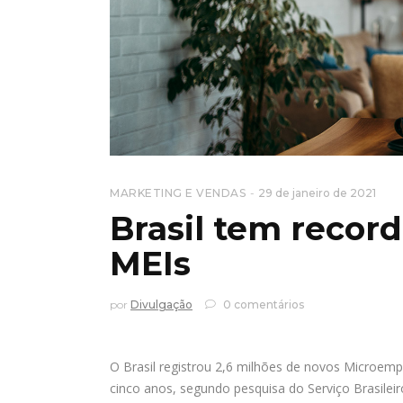
MARKETING E VENDAS
29 de janeiro de 2021
Brasil tem recor
MEIs
por
Divulgação
0 comentários
O Brasil registrou 2,6 milhões de novos Microem
cinco anos, segundo pesquisa do Serviço Brasilei