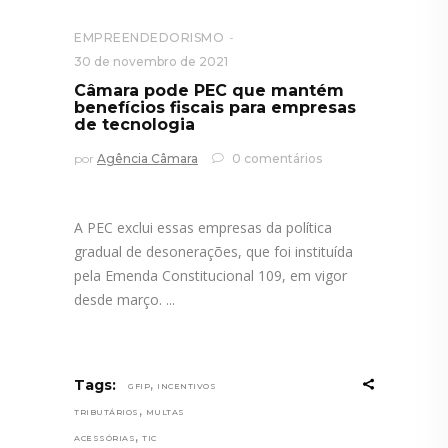
EMPREENDEDORISMO
30 de novembro de 2021
Câmara pode PEC que mantém
benefícios fiscais para empresas
de tecnologia
por
Agência Câmara
0 comentários
A PEC exclui essas empresas da política
gradual de desonerações, que foi instituída
pela Emenda Constitucional 109, em vigor
desde março.
,
Tags:
GFIP
INCENTIVOS
,
TRIBUTÁRIOS
MULTAS
,
ACESSÓRIAS
TIC