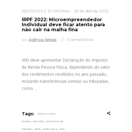
NEGÓCIOS E ECONOMIA
28 de abril de 2022
IRPF 2022: Microempreendedor
Individual deve ficar atento para
não cair na malha fina
por
Agência Sebrae
0 comentários
MEI deve apresentar Declaração do Imposto
de Renda Pessoa Física, dependendo do valor
dos rendimentos recebidos no ano passado,
incluindo transferências isentas ou tributadas,
como
,
Tags:
DASN-SIMEI
,
,
DIRPF
GESTÃO
IMPOSTO DE
,
,
,
,
RENDA
IRPF
IRPF 2022
MEI