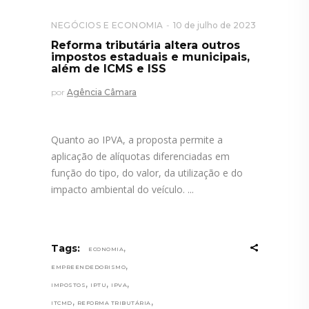
NEGÓCIOS E ECONOMIA
10 de julho de 2023
Reforma tributária altera outros
impostos estaduais e municipais,
além de ICMS e ISS
por
Agência Câmara
Quanto ao IPVA, a proposta permite a
aplicação de alíquotas diferenciadas em
função do tipo, do valor, da utilização e do
impacto ambiental do veículo.
,
Tags:
ECONOMIA
,
EMPREENDEDORISMO
,
,
,
IMPOSTOS
IPTU
IPVA
,
,
ITCMD
REFORMA TRIBUTÁRIA