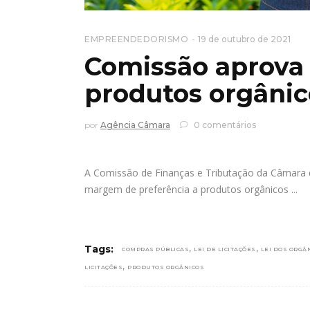
EMPREENDEDORISMO
19 de outubro de 2021
Comissão aprova
produtos orgânic
por
Agência Câmara
0 comentários
A Comissão de Finanças e Tributação da Câmara 
margem de preferência a produtos orgânicos
,
,
Tags:
COMPRAS PÚBLICAS
LEI DE LICITAÇÕES
LEI DOS ORGÂ
,
LICITAÇÕES
PRODUTOS ORGÂNICOS