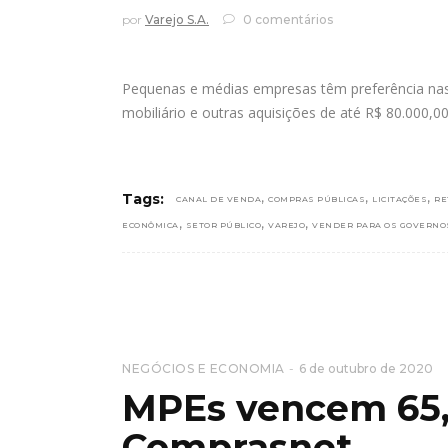
por
Varejo S.A.
0 comentários
Pequenas e médias empresas têm preferência nas
mobiliário e outras aquisições de até R$ 80.000,0
,
,
,
Tags:
CANAL DE VENDA
COMPRAS PÚBLICAS
LICITAÇÕES
RE
,
,
,
ECONÔMICA
SETOR PÚBLICO
VAREJO
VENDER PARA OS GOVERNO
NEGÓCIOS E ECONOMIA
6 de outubro de 2020
MPEs vencem 65,5
Comprasnet