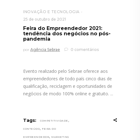
INOVAÇÃO E TECNOLOGIA
25 de outubro de 2021
Feira do Empreendedor 2021:
tendência dos negócios no pós-
pandemia
por
Agência Sebrae
0 comentários
Evento realizado pelo Sebrae oferece aos
empreendedores de todo país cinco dias de
qualificação, reciclagem e oportunidades de
negócios de modo 100% online e gratuito.
,
Tags:
COMPETITIVIDADE
,
CONTEÚDO
FEIRA DO
,
EMPREENDEDOR
MARKETING