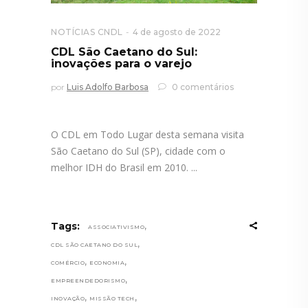
NOTÍCIAS CNDL
4 de agosto de 2022
CDL São Caetano do Sul:
inovações para o varejo
por
Luis Adolfo Barbosa
0 comentários
O CDL em Todo Lugar desta semana visita
São Caetano do Sul (SP), cidade com o
melhor IDH do Brasil em 2010.
,
Tags:
ASSOCIATIVISMO
,
CDL SÃO CAETANO DO SUL
,
,
COMÉRCIO
ECONOMIA
,
EMPREENDEDORISMO
,
,
INOVAÇÃO
MISSÃO TECH