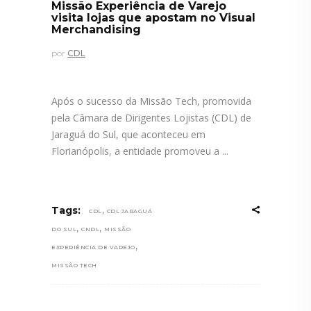
Missão Experiência de Varejo
visita lojas que apostam no Visual
Merchandising
por
CDL
Após o sucesso da Missão Tech, promovida
pela Câmara de Dirigentes Lojistas (CDL) de
Jaraguá do Sul, que aconteceu em
Florianópolis, a entidade promoveu a
,
Tags:
CDL
CDL JARAGUÁ
,
,
DO SUL
CNDL
MISSÃO
,
EXPERIÊNCIA DE VAREJO
MISSÃO TECH