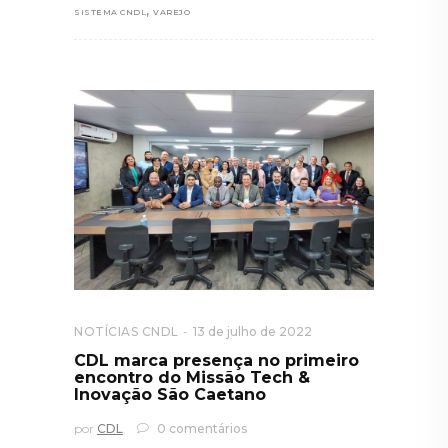
,
SISTEMA CNDL
VAREJO
NOTÍCIAS CNDL
13 de julho de 2022
CDL marca presença no primeiro
encontro do Missão Tech &
Inovação São Caetano
por
CDL
0 comentários