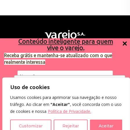
Conteúdo inteligente para quem
vive o varejo.
Receba grátis e mantenha-se atualizado com o que
realmente interessa
Sugestões de pauta
varejosa@cndl.org.br
Utilizamos cookies para oferecer melhor
Uso de cookies
experiência, melhorar o desempenho, analisar
Usamos cookies para aprimorar sua navegação e nosso
como você interage em nosso site e
Eu concordo em receber comunicações.
tráfego. Ao clicar em
"Aceitar"
, você concorda com o uso
personalizar conteúdo.
2024®. Todos os direitos reservados.
Ao informar meus dados, eu concordo com a
de cookies e nossa
Política de Privacidade.
Política de Privacidade
.
Recusar Cookies
Aceitar Cookies
Customizar
Rejeitar
Aceitar
Assine a Newsletter