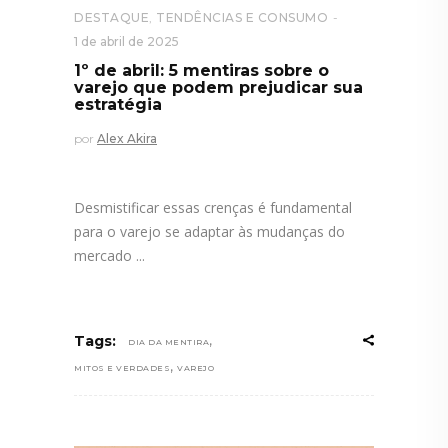
DESTAQUE
,
TENDÊNCIAS E CONSUMO
1 de abril de 2025
1º de abril: 5 mentiras sobre o
varejo que podem prejudicar sua
estratégia
por
Alex Akira
Desmistificar essas crenças é fundamental
para o varejo se adaptar às mudanças do
mercado
,
Tags:
DIA DA MENTIRA
,
MITOS E VERDADES
VAREJO