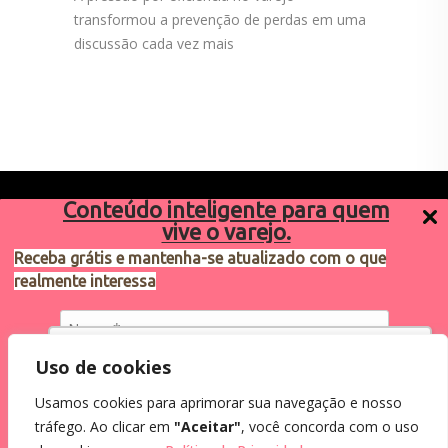
transformou a prevenção de perdas em uma
discussão cada vez mais
Conteúdo inteligente para quem
vive o varejo.
Receba grátis e mantenha-se atualizado com o que
realmente interessa
Sugestões de pauta
varejosa@cndl.org.br
Utilizamos cookies para oferecer melhor
Uso de cookies
experiência, melhorar o desempenho, analisar
Usamos cookies para aprimorar sua navegação e nosso
como você interage em nosso site e
Eu concordo em receber comunicações.
tráfego. Ao clicar em
"Aceitar"
, você concorda com o uso
personalizar conteúdo.
Ao informar meus dados, eu concordo com a