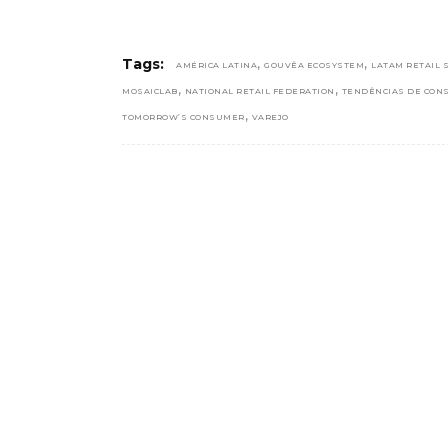
,
,
Tags:
AMÉRICA LATINA
GOUVÊA ECOSYSTEM
LATAM RETAIL
,
,
MOSAICLAB
NATIONAL RETAIL FEDERATION
TENDÊNCIAS DE CON
,
TOMORROW’S CONSUMER
VAREJO