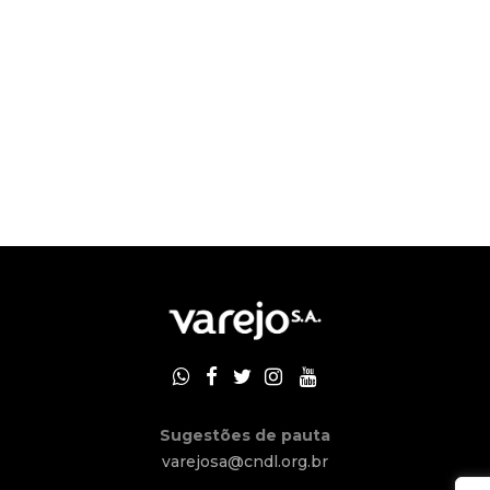
Sugestões de pauta
varejosa@cndl.org.br