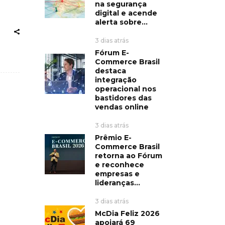
na segurança
digital e acende
alerta sobre...
3 dias atrás
Fórum E-
Commerce Brasil
destaca
integração
operacional nos
bastidores das
vendas online
3 dias atrás
Prêmio E-
Commerce Brasil
retorna ao Fórum
e reconhece
empresas e
lideranças...
3 dias atrás
McDia Feliz 2026
apoiará 69