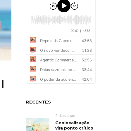
l
RECENTES
2 dias atrás
Geolocalização
vira ponto crítico