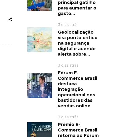
principal gatilho
para aumentar o
gasto...
3 dias atrás
Geolocalização
vira ponto crítico
na segurança
digital e acende
alerta sobre...
3 dias atrás
Fórum E-
Commerce Brasil
destaca
integração
operacional nos
bastidores das
vendas online
3 dias atrás
Prêmio E-
Commerce Brasil
retorna ao Fórum