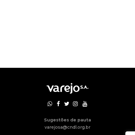
Sugestões de pauta
varejosa@cndl.org.br