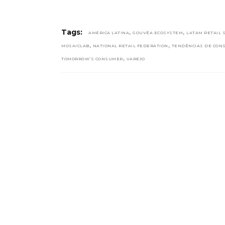
,
,
Tags:
AMÉRICA LATINA
GOUVÊA ECOSYSTEM
LATAM RETAIL
,
,
MOSAICLAB
NATIONAL RETAIL FEDERATION
TENDÊNCIAS DE CON
,
TOMORROW’S CONSUMER
VAREJO