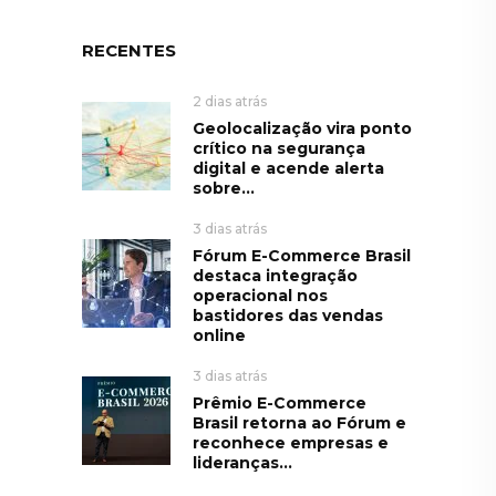
RECENTES
2 dias atrás
Geolocalização vira ponto
crítico na segurança
digital e acende alerta
sobre...
3 dias atrás
Fórum E-Commerce Brasil
destaca integração
operacional nos
bastidores das vendas
online
3 dias atrás
Prêmio E-Commerce
Brasil retorna ao Fórum e
reconhece empresas e
lideranças...