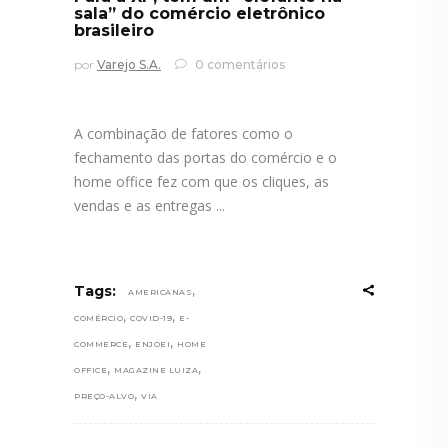
sala” do comércio eletrônico
brasileiro
por
Varejo S.A.
0 comentários
A combinação de fatores como o
fechamento das portas do comércio e o
home office fez com que os cliques, as
vendas e as entregas
,
Tags:
AMERICANAS
,
,
COMÉRCIO
COVID-19
E-
,
,
COMMERCE
ENJOEI
HOME
,
,
OFFICE
MAGAZINE LUIZA
,
PREÇO-ALVO
VIA