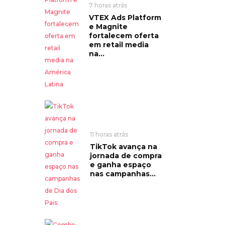
7 horas atrás
VTEX Ads Platform
e Magnite
fortalecem oferta
em retail media
na...
11 horas atrás
TikTok avança na
jornada de compra
e ganha espaço
nas campanhas...