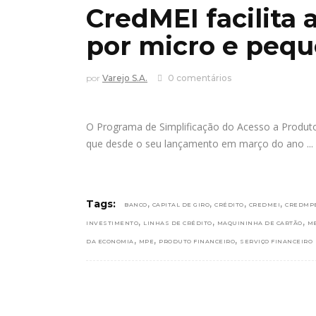
CredMEI facilita 
por micro e peq
por
Varejo S.A.
0 comentários
O Programa de Simplificação do Acesso a Produt
que desde o seu lançamento em março do ano
,
,
,
,
Tags:
BANCO
CAPITAL DE GIRO
CRÉDITO
CREDMEI
CREDMP
,
,
,
INVESTIMENTO
LINHAS DE CRÉDITO
MAQUININHA DE CARTÃO
ME
,
,
,
DA ECONOMIA
MPE
PRODUTO FINANCEIRO
SERVIÇO FINANCEIRO