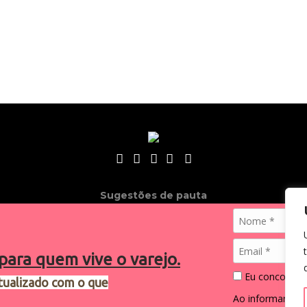
Sugestões de pauta
varejosa@cndl.org.br
para quem vive o varejo.
Eu concordo 
tualizado com o que
2024®. Todos os direitos reservados.
Ao informar me