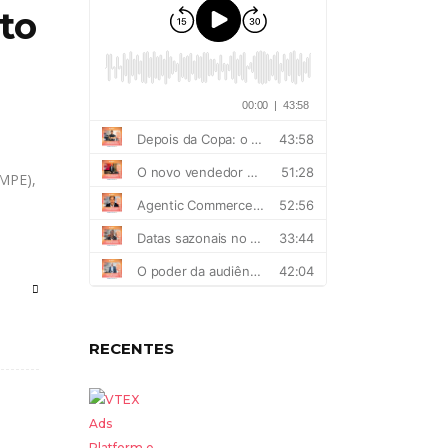
ito
dMPE),
RECENTES