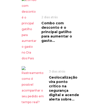
2 dias atrás
Combo com
desconto é o
principal gatilho
para aumentar o
gasto...
3 dias atrás
Geolocalização
vira ponto
crítico na
segurança
digital e acende
alerta sobre...