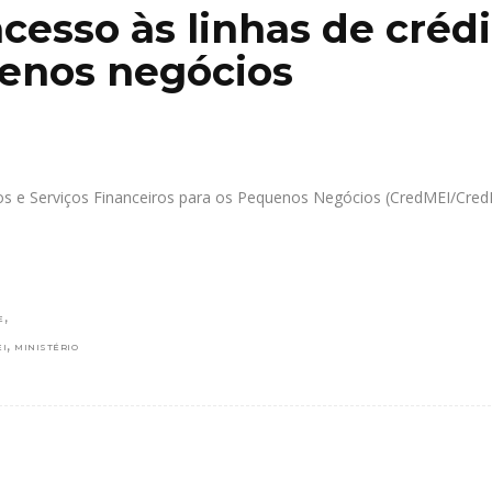
acesso às linhas de créd
uenos negócios
os e Serviços Financeiros para os Pequenos Negócios (CredMEI/Cre
,
E
,
I
MINISTÉRIO