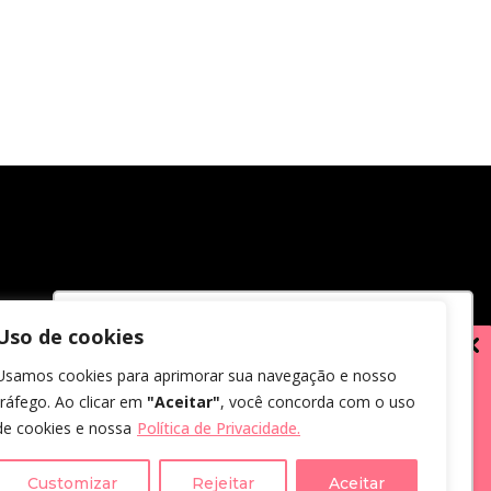
Uso de cookies
Utilizamos cookies para oferecer melhor
Usamos cookies para aprimorar sua navegação e nosso
experiência, melhorar o desempenho,
tráfego. Ao clicar em
"Aceitar"
, você concorda com o uso
analisar como você interage em nosso
de cookies e nossa
Política de Privacidade.
site e personalizar conteúdo.
em receber comunicações.
us dados, eu concordo com a
Customizar
Rejeitar
Aceitar
Recusar Cookies
Aceitar Cookies