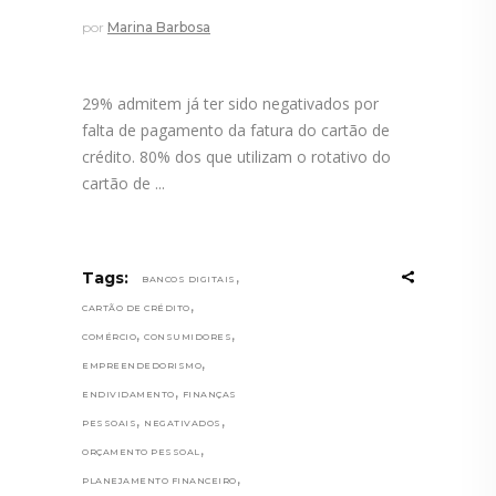
por
Marina Barbosa
29% admitem já ter sido negativados por
falta de pagamento da fatura do cartão de
crédito. 80% dos que utilizam o rotativo do
cartão de
,
Tags:
BANCOS DIGITAIS
,
CARTÃO DE CRÉDITO
,
,
COMÉRCIO
CONSUMIDORES
,
EMPREENDEDORISMO
,
ENDIVIDAMENTO
FINANÇAS
,
,
PESSOAIS
NEGATIVADOS
,
ORÇAMENTO PESSOAL
,
PLANEJAMENTO FINANCEIRO