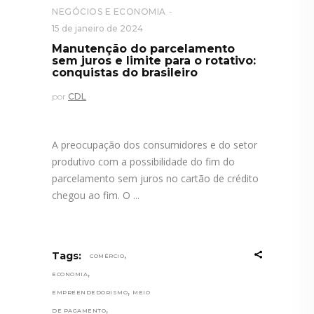
NEGÓCIOS E ECONOMIA
15 de janeiro de 2024
Manutenção do parcelamento
sem juros e limite para o rotativo:
conquistas do brasileiro
por
CDL
A preocupação dos consumidores e do setor
produtivo com a possibilidade do fim do
parcelamento sem juros no cartão de crédito
chegou ao fim. O
,
Tags:
COMÉRCIO
,
ECONOMIA
,
EMPREENDEDORISMO
MEIO
,
DE PAGAMENTO