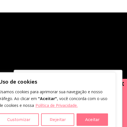
Uso de cookies
Utilizamos cookies para oferecer melhor
Usamos cookies para aprimorar sua navegação e nosso
experiência, melhorar o desempenho,
tráfego. Ao clicar em
"Aceitar"
, você concorda com o uso
analisar como você interage em nosso
de cookies e nossa
Política de Privacidade.
site e personalizar conteúdo.
em receber comunicações.
us dados, eu concordo com a
Customizar
Rejeitar
Aceitar
Recusar Cookies
Aceitar Cookies
cidade
.