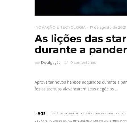
INOVAÇÃO E TECNOLOGIA
17 de agosto de 2021
As lições das st
durante a pande
por
Divulgação
0 comentários
Aproveitar novos hábitos adquiridos durante a pa
fez as startups alavancarem seus negócios
,
,
Tags:
CARTÃO CO-BRANDED
CARTÃO PRIVATE LABEL
ENGAJA
,
,
,
USUÁRIO
FLUXO DE CAIXA
INTELIGÊNCIA ARTIFICIAL
OMNICHANN