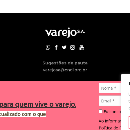
Sugestões de pauta
varejosa@cndl.org.br
para quem vive o varejo.
Eu concordo 
tualizado com o que
2024®. Todos os direitos reservados.
Ao informar me
Política de Priva