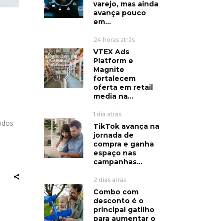
varejo, mas ainda
avança pouco
em...
24 horas atrás
VTEX Ads
Platform e
Magnite
fortalecem
oferta em retail
media na...
1 dia atrás
odos
TikTok avança na
jornada de
compra e ganha
espaço nas
campanhas...
2 dias atrás
Combo com
desconto é o
principal gatilho
para aumentar o