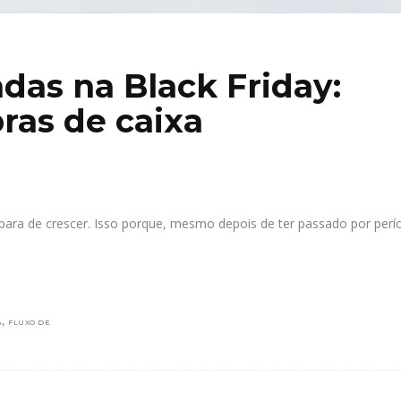
as na Black Friday:
ras de caixa
ara de crescer. Isso porque, mesmo depois de ter passado por perí
,
A
FLUXO DE