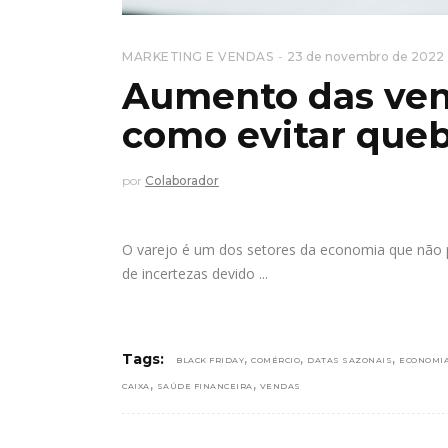
MARKETING E VENDAS
23 de novembro de 2022
Aumento das vend
como evitar queb
por
Colaborador
O varejo é um dos setores da economia que não p
de incertezas devido
,
,
,
Tags:
BLACK FRIDAY
COMÉRCIO
DATAS SAZONAIS
ECONOMI
,
,
CAIXA
SAÚDE FINANCEIRA
VENDAS