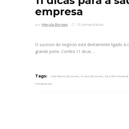
11 dicas para a s
empresa
por
Merula Borges
0 comentários
O sucesso do negócio está diretamente ligado à c
grande porte. Confira 11 dicas
,
,
Tags:
CONTROLE DO CAIXA
FLUXO DE CAIXA
GESTÃO FINANCE
FINANCEIRA