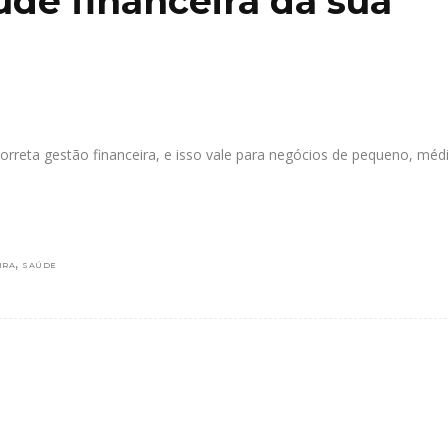
aúde financeira da sua
orreta gestão financeira, e isso vale para negócios de pequeno, méd
,
IRA
SAÚDE