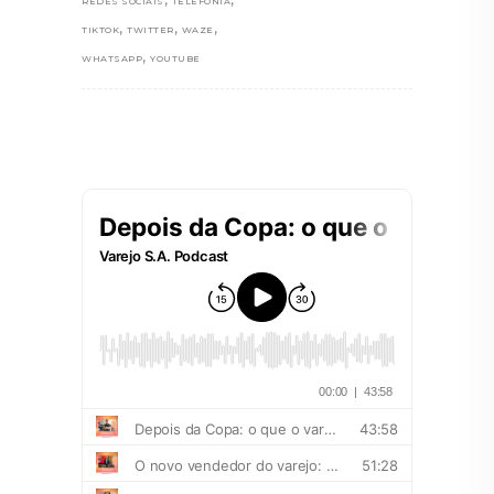
REDES SOCIAIS
TELEFONIA
,
,
,
TIKTOK
TWITTER
WAZE
,
WHATSAPP
YOUTUBE