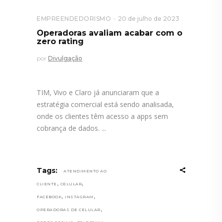
EMPREENDEDORISMO
20 de julho de 2023
Operadoras avaliam acabar com o
zero rating
por
Divulgação
TIM, Vivo e Claro já anunciaram que a
estratégia comercial está sendo analisada,
onde os clientes têm acesso a apps sem
cobrança de dados.
Tags:
ATENDIMENTO AO
,
,
CLIENTE
CELULAR
,
,
FACEBOOK
INSTAGRAM
,
OPERADORAS DE CELULAR
,
,