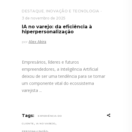
DESTAQUE
,
INOVAÇÃO E TECNOLOGIA
3 de novembro de 2025
IA no varejo: da eficiência à
hiperpersonalização
por
Alex Akira
Empresários, líderes e futuros
empreendedores, a Inteligência Artificial
deixou de ser uma tendência para se tornar
um componente vital do ecossistema
varejista
Tags:
EXPERIÊNCIA DO
,
,
CLIENTE
IA NO VAREJO
,
PERSONALIZAÇÃO