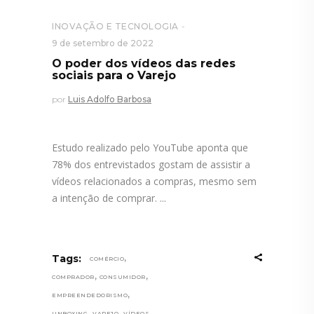
INOVAÇÃO E TECNOLOGIA
9 de setembro de 2022
O poder dos vídeos das redes
sociais para o Varejo
por
Luis Adolfo Barbosa
Estudo realizado pelo YouTube aponta que
78% dos entrevistados gostam de assistir a
vídeos relacionados a compras, mesmo sem
a intenção de comprar.
,
Tags:
COMÉRCIO
,
,
COMPRADOR
CONSUMIDOR
,
EMPREENDEDORISMO
,
,
,
UNBOXING
VAREJO
VÍDEOS