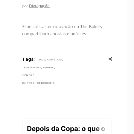
por
Divulgação
Especialistas em inovação da The Bakery
compartilham apostas e análises
,
,
Tags:
2025
COMÉRCIO
,
,
TENDÊNCIAS
VAREJO
VENDAS
EMPREENDEDORISMO