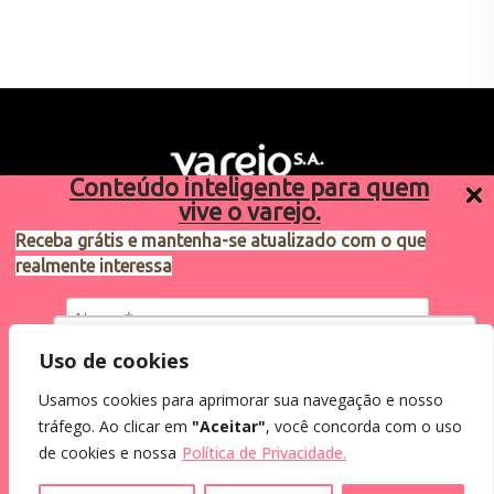
Conteúdo inteligente para quem
vive o varejo.
Receba grátis e mantenha-se atualizado com o que
realmente interessa
Sugestões de pauta
varejosa@cndl.org.br
Utilizamos cookies para oferecer melhor
Uso de cookies
experiência, melhorar o desempenho, analisar
Usamos cookies para aprimorar sua navegação e nosso
como você interage em nosso site e
Eu concordo em receber comunicações.
tráfego. Ao clicar em
"Aceitar"
, você concorda com o uso
personalizar conteúdo.
2024®. Todos os direitos reservados.
Ao informar meus dados, eu concordo com a
de cookies e nossa
Política de Privacidade.
Política de Privacidade
.
Recusar Cookies
Aceitar Cookies