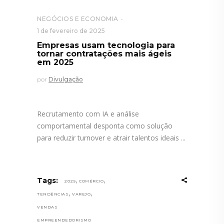
NEGÓCIOS E ECONOMIA
1 de fevereiro de 2025
Empresas usam tecnologia para
tornar contratações mais ágeis
em 2025
por
Divulgação
Recrutamento com IA e análise
comportamental desponta como solução
para reduzir turnover e atrair talentos ideais
,
,
Tags:
2025
COMÉRCIO
,
,
TENDÊNCIAS
VAREJO
VENDAS
EMPREENDEDORISMO