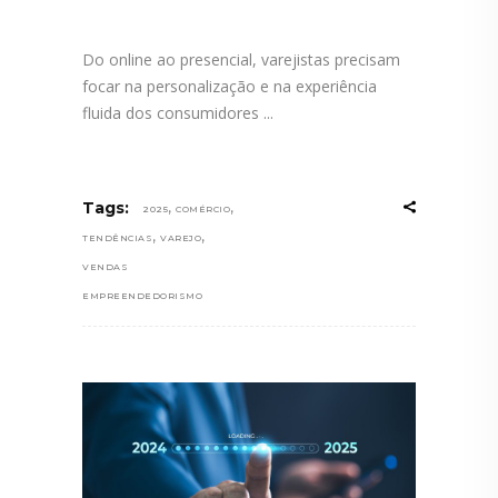
Do online ao presencial, varejistas precisam
focar na personalização e na experiência
fluida dos consumidores
,
,
Tags:
2025
COMÉRCIO
,
,
TENDÊNCIAS
VAREJO
VENDAS
EMPREENDEDORISMO