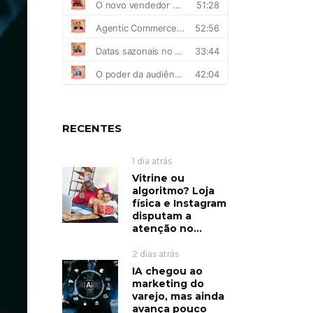
RECENTES
1 dia atrás
Vitrine ou
algoritmo? Loja
física e Instagram
disputam a
atenção no...
2 dias atrás
IA chegou ao
marketing do
varejo, mas ainda
avança pouco