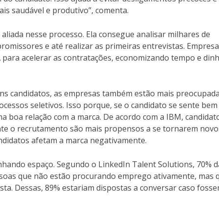
is saudável e produtivo”, comenta.
de aliada nesse processo. Ela consegue analisar milhares de
 promissores e até realizar as primeiras entrevistas. Empres
IA para acelerar as contratações, economizando tempo e dinh
bons candidatos, as empresas também estão mais preocupad
ocessos seletivos. Isso porque, se o candidato se sente bem
ma boa relação com a marca. De acordo com a IBM, candidat
ante o recrutamento são mais propensos a se tornarem novo
andidatos afetam a marca negativamente.
nhando espaço. Segundo o LinkedIn Talent Solutions, 70% d
essoas que não estão procurando emprego ativamente, mas 
ta. Dessas, 89% estariam dispostas a conversar caso foss