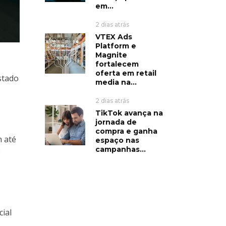
em...
2 dias atrás
VTEX Ads
Platform e
Magnite
fortalecem
oferta em retail
stado
media na...
2 dias atrás
TikTok avança na
jornada de
compra e ganha
 até
espaço nas
campanhas...
e
cial