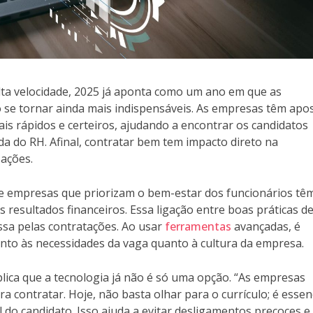
a velocidade, 2025 já aponta como um ano em que as
 se tornar ainda mais indispensáveis. As empresas têm apo
s rápidos e certeiros, ajudando a encontrar os candidatos
vida do RH. Afinal, contratar bem tem impacto direto na
ações.
empresas que priorizam o bem-estar dos funcionários têm
 resultados financeiros. Essa ligação entre boas práticas d
sa pelas contratações. Ao usar
ferramentas
avançadas, é
tanto às necessidades da vaga quanto à cultura da empresa.
plica que a tecnologia já não é só uma opção. “As empresas
a contratar. Hoje, não basta olhar para o currículo; é essen
 do candidato. Isso ajuda a evitar desligamentos precoces e