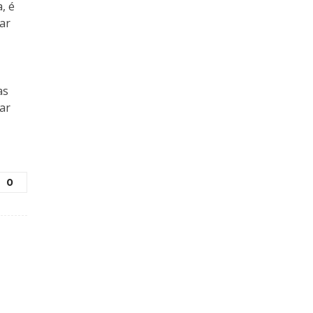
, é
iar
as
ar
0