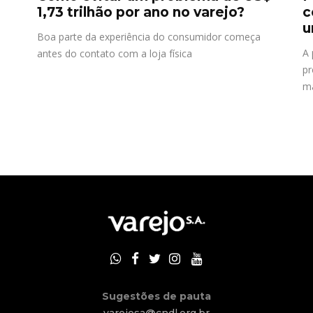
1,73 trilhão por ano no varejo?
c
u
Boa parte da experiência do consumidor começa
A 
antes do contato com a loja física
pr
m
Sugestões de pauta
varejosa@cndl.org.br