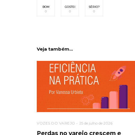
BOM
GOSTEI
SÉRIO?
0
0
0
Veja também...
VOZES DO VAREJO
25 de julho de 2026
Perdas no varejo crescem e