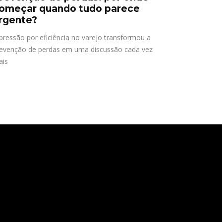
omeçar quando tudo parece
rgente?
pressão por eficiência no varejo transformou a
evenção de perdas em uma discussão cada vez
ais