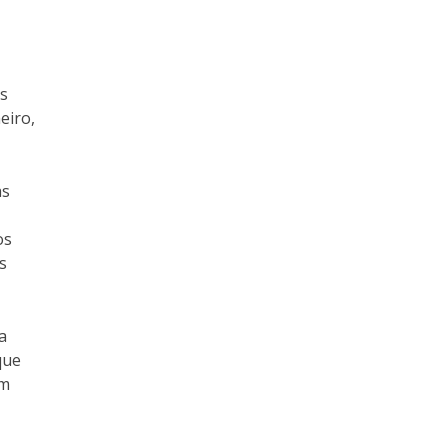
as
eiro,
as
os
s
a
que
em