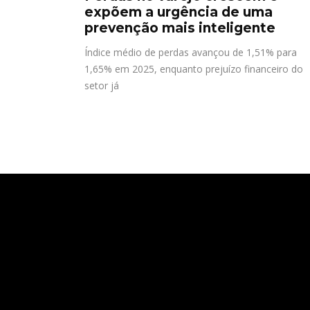
expõem a urgência de uma
prevenção mais inteligente
Índice médio de perdas avançou de 1,51% para
1,65% em 2025, enquanto prejuízo financeiro do
setor já